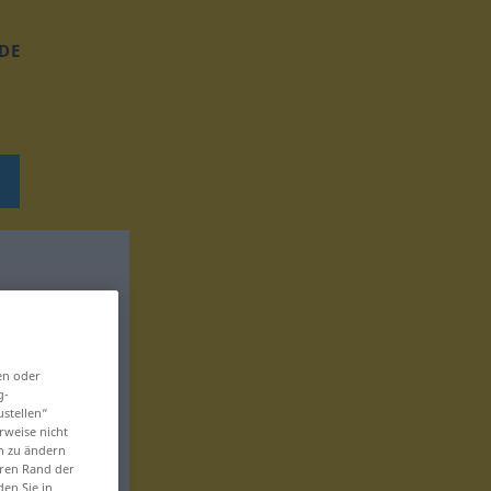
DE
en oder
g-
ustellen“
rweise nicht
en zu ändern
eren Rand der
den Sie in