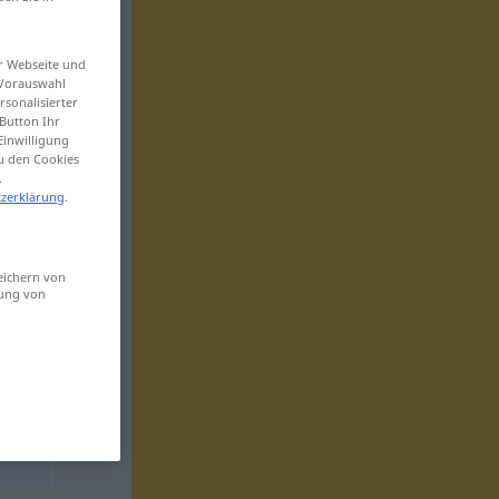
er Webseite und
 Vorauswahl
sonalisierter
Button Ihr
Einwilligung
zu den Cookies
.
zerklärung
.
eichern von
sung von