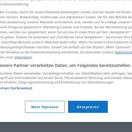
enschutzerklärung.
en Cookies, damit Sie unsere Webseite bestmöglich nutzen und wir besser mit Ihnen
en können. Notwendige, funktionale und statistische Cookies, die für den Betrieb d
ischen Auswertung unserer Webseite erforderlich sind, werden auf Grundlage unserer
tippen)
hrem Endgerät gespeichert. Marketing-Cookies und Cookies, die der Bereitstellung per
nen, werden nur gespeichert, wenn Sie uns durch einen Klick auf den „Akzeptieren“-
nis geben. Klicken Sie ansonsten auf „Fortfahren ohne Akzeptieren“. Sie können Ihre 
ür zukünftige Besuche unserer Webseite widerrufen. Wenn Sie weitere Informationen 
assungsmöglichkeiten möchten, klicken Sie einfach auf den Button „Mehr Optionen“
de Hinweise zu der Datenverarbeitung entnehmen Sie ansonsten unserer
Datenschut
 Sie unser
Impressum
.
harnic
unsere Partner verarbeiten Daten, um Folgendes bereitzustellen:
ocation-Daten verwenden. Geräteeigenschaften zur Identifikation aktiv abfragen. Sp
griff auf Informationen auf einem Gerät. Personalisierte Werbung und Inhalte, Mes
 Inhalten, Zielgruppenforschung und Entwicklung von Dienstleistungen.
artner (Lieferanten)
r
,
sârguincios
,
vrednic
,
zelos
,
spornic
Mehr Optionen
Akzeptieren