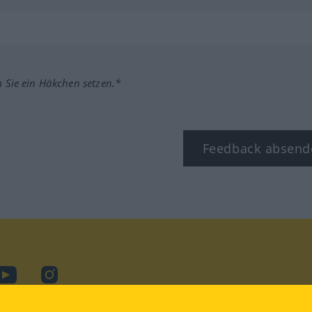
m Sie ein Häkchen setzen.*
Feedback absend
ook
YouTube
Instagram