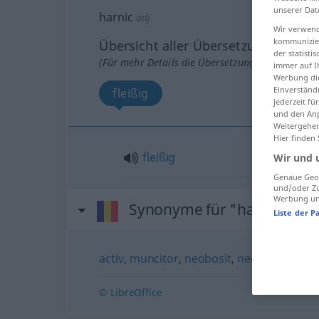
unserer Dat
harnic
adj
Wir verwend
kommunizier
Übersicht aller Übersetzungen
der statist
(Für mehr Details die Übersetzung anklicken/an
immer auf I
Werbung die
Einverständ
fleißig
jederzeit f
und den Anp
Weitergehen
Hier finden
fleißig
Wir und 
Genaue Geol
und/oder Zu
Werbung und
Synonyme für "harnic"
Liste der P
activ
,
muncitor
,
neobosit
,
neostenit
,
silito
© LibreOffice