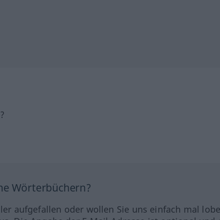
h?
ine Wörterbüchern?
hler aufgefallen oder wollen Sie uns einfach mal lob