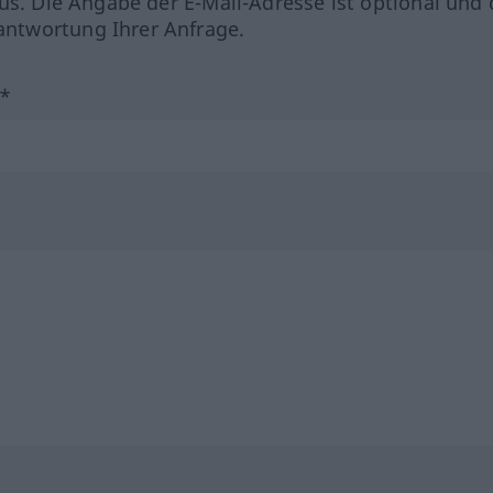
us. Die Angabe der E-Mail-Adresse ist optional und 
ntwortung Ihrer Anfrage.
?*