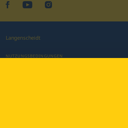
facebook
YouTube
Instagram
Langenscheidt
NUTZUNGSBEDINGUNGEN
DATENSCHUTZBESTIMMUNGEN
IMPRESSUM
PRIVATSPHÄRE-EINSTELLUNGEN
LATEINWÖRTERBUCH MIT CODE
Copyright © 2026 PONS Langenscheidt GmbH, Alle Rechte
vorbehalten.