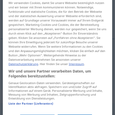
Wir verwenden Cookies, damit Sie unsere Webseite bestmöglich nutzen
und wir besser mit Ihnen kommunizieren können. Notwendige,
Übersicht aller Übersetzungen
funktionale und statistische Cookies, die für den Betrieb der Webseite
(Für mehr Details die Übersetzung anklicken/antippen)
und der statistischen Auswertung unserer Webseite erforderlich sind,
werden auf Grundlage unserer Vorauswahl immer auf Ihrem Endgerät
gespeichert. Marketing-Cookies und Cookies, die der Bereitstellung
einzahlen, einreichen, ablegen, legen
personalisierter Werbung dienen, werden nur gespeichert, wenn Sie uns
durch einen Klick auf den „Akzeptieren“-Button Ihr Einverständnis
geben. Klicken Sie ansonsten auf „Fortfahren ohne Akzeptieren“. Sie
können Ihre Einwilligung jederzeit für zukünftige Besuche unserer
Webseite widerrufen. Wenn Sie weitere Informationen zu den Cookies
und den Anpassungsmöglichkeiten möchten, klicken Sie einfach auf den
ablegen
, (hinter)legen
depune
Button „Mehr Optionen“. Weitergehende Hinweise zu der
Datenverarbeitung entnehmen Sie ansonsten unserer
Datenschutzerklärung
. Hier finden Sie unser
Impressum
.
einzahlen
depune
Wir und unsere Partner verarbeiten Daten, um
Folgendes bereitzustellen:
einreichen
depune
cerere
Genaue Geolocation-Daten verwenden. Geräteeigenschaften zur
Identifikation aktiv abfragen. Speichern von und/oder Zugriff auf
Informationen auf einem Gerät. Personalisierte Werbung und Inhalte,
Messung von Werbung und Inhalten, Zielgruppenforschung und
„depune“
: verb reflexiv
Entwicklung von Dienstleistungen.
Liste der Partner (Lieferanten)
depune
v/r