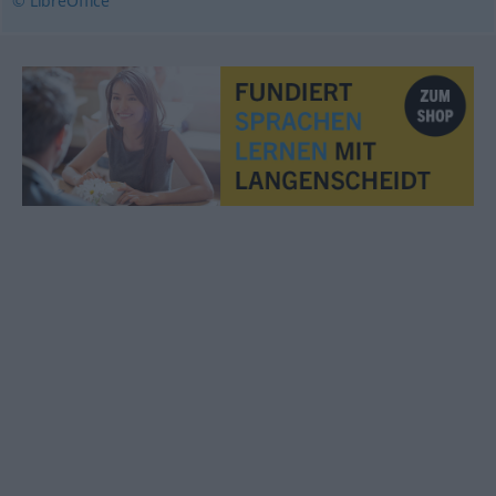
© LibreOffice