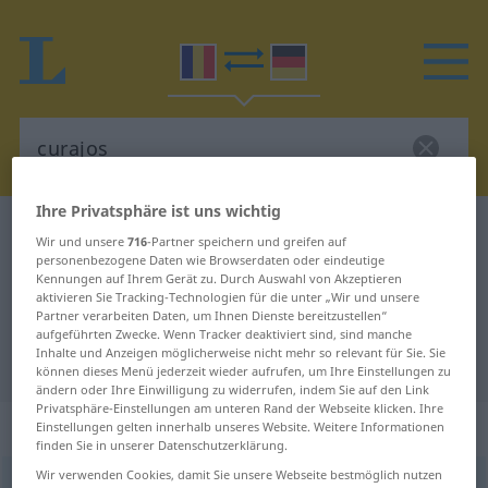
Ihre Privatsphäre ist uns wichtig
Rumänisch-Deutsch Wörterbuch
curajos
Wir und unsere
716
-Partner speichern und greifen auf
Rumänisch-Deutsch Übersetzung
personenbezogene Daten wie Browserdaten oder eindeutige
Kennungen auf Ihrem Gerät zu. Durch Auswahl von Akzeptieren
für "curajos"
aktivieren Sie Tracking-Technologien für die unter „Wir und unsere
Partner verarbeiten Daten, um Ihnen Dienste bereitzustellen“
aufgeführten Zwecke. Wenn Tracker deaktiviert sind, sind manche
Inhalte und Anzeigen möglicherweise nicht mehr so relevant für Sie. Sie
"curajos" Deutsch Übersetzung
können dieses Menü jederzeit wieder aufrufen, um Ihre Einstellungen zu
ändern oder Ihre Einwilligung zu widerrufen, indem Sie auf den Link
Privatsphäre-Einstellungen am unteren Rand der Webseite klicken. Ihre
„curajos“
: adjectiv
Einstellungen gelten innerhalb unseres Website. Weitere Informationen
finden Sie in unserer Datenschutzerklärung.
Wir verwenden Cookies, damit Sie unsere Webseite bestmöglich nutzen
curajos
adj