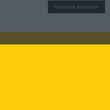
Feedback absenden
Besuchen Sie uns auf:
facebook
YouTube
Instagram
Langenscheidt
NUTZUNGSBEDINGUNGEN