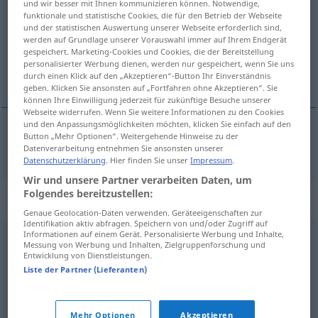
und wir besser mit Ihnen kommunizieren können. Notwendige,
funktionale und statistische Cookies, die für den Betrieb der Webseite
Übersicht aller Übersetzungen
und der statistischen Auswertung unserer Webseite erforderlich sind,
werden auf Grundlage unserer Vorauswahl immer auf Ihrem Endgerät
(Für mehr Details die Übersetzung anklicken/antippen)
gespeichert. Marketing-Cookies und Cookies, die der Bereitstellung
personalisierter Werbung dienen, werden nur gespeichert, wenn Sie uns
mutig
durch einen Klick auf den „Akzeptieren“-Button Ihr Einverständnis
geben. Klicken Sie ansonsten auf „Fortfahren ohne Akzeptieren“. Sie
können Ihre Einwilligung jederzeit für zukünftige Besuche unserer
Webseite widerrufen. Wenn Sie weitere Informationen zu den Cookies
und den Anpassungsmöglichkeiten möchten, klicken Sie einfach auf den
Button „Mehr Optionen“. Weitergehende Hinweise zu der
mutig
curajos
Datenverarbeitung entnehmen Sie ansonsten unserer
Datenschutzerklärung
. Hier finden Sie unser
Impressum
.
Wir und unsere Partner verarbeiten Daten, um
Folgendes bereitzustellen:
Synonyme für "curajos"
Genaue Geolocation-Daten verwenden. Geräteeigenschaften zur
Identifikation aktiv abfragen. Speichern von und/oder Zugriff auf
Informationen auf einem Gerät. Personalisierte Werbung und Inhalte,
Messung von Werbung und Inhalten, Zielgruppenforschung und
brav
,
cutezător
,
dârz
,
inimos
,
îndrăzneț
,
neînfricat
,
Entwicklung von Dienstleistungen.
semeț
,
viteaz
,
temerar
,
bărbătesc
,
eroic
Liste der Partner (Lieferanten)
© LibreOffice
Mehr Optionen
Akzeptieren