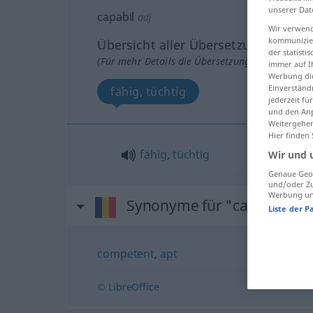
unserer Dat
capabil
adj
Wir verwend
kommunizier
Übersicht aller Übersetzungen
der statist
(Für mehr Details die Übersetzung anklicken/an
immer auf I
Werbung die
Einverständ
fähig, tüchtig
jederzeit f
und den Anp
Weitergehen
Hier finden
fähig
,
tüchtig
Wir und 
Genaue Geol
und/oder Zu
Werbung und
Synonyme für "capabil"
Liste der P
competent
,
apt
© LibreOffice