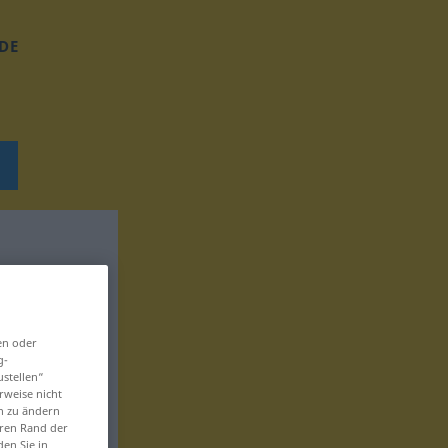
DE
en oder
g-
ustellen“
rweise nicht
en zu ändern
eren Rand der
den Sie in