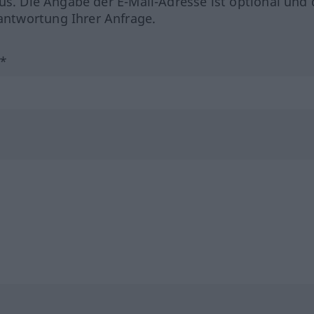
us. Die Angabe der E-Mail-Adresse ist optional und 
ntwortung Ihrer Anfrage.
?*