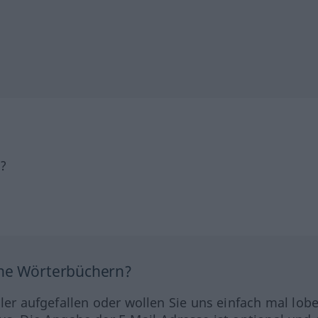
h?
ine Wörterbüchern?
hler aufgefallen oder wollen Sie uns einfach mal lob