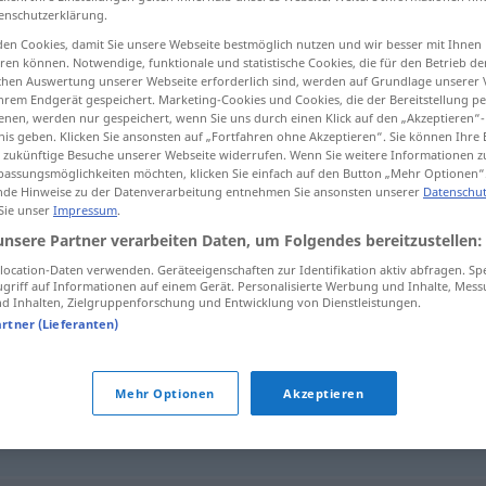
enschutzerklärung.
en Cookies, damit Sie unsere Webseite bestmöglich nutzen und wir besser mit Ihnen
en können. Notwendige, funktionale und statistische Cookies, die für den Betrieb d
ischen Auswertung unserer Webseite erforderlich sind, werden auf Grundlage unserer
tippen)
hrem Endgerät gespeichert. Marketing-Cookies und Cookies, die der Bereitstellung per
nen, werden nur gespeichert, wenn Sie uns durch einen Klick auf den „Akzeptieren“-
nis geben. Klicken Sie ansonsten auf „Fortfahren ohne Akzeptieren“. Sie können Ihre 
ür zukünftige Besuche unserer Webseite widerrufen. Wenn Sie weitere Informationen 
assungsmöglichkeiten möchten, klicken Sie einfach auf den Button „Mehr Optionen“
de Hinweise zu der Datenverarbeitung entnehmen Sie ansonsten unserer
Datenschut
 Sie unser
Impressum
.
capabil
unsere Partner verarbeiten Daten, um Folgendes bereitzustellen:
ocation-Daten verwenden. Geräteeigenschaften zur Identifikation aktiv abfragen. Sp
griff auf Informationen auf einem Gerät. Personalisierte Werbung und Inhalte, Mes
 Inhalten, Zielgruppenforschung und Entwicklung von Dienstleistungen.
artner (Lieferanten)
Mehr Optionen
Akzeptieren