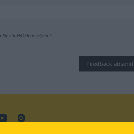
m Sie ein Häkchen setzen.*
Feedback absend
ook
YouTube
Instagram