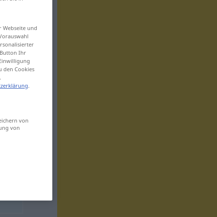
er Webseite und
 Vorauswahl
sonalisierter
Button Ihr
Einwilligung
zu den Cookies
.
zerklärung
.
eichern von
sung von