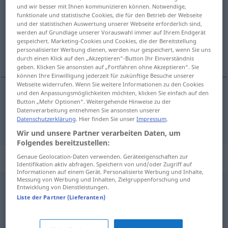
und wir besser mit Ihnen kommunizieren können. Notwendige,
funktionale und statistische Cookies, die für den Betrieb der Webseite
Übersicht aller Übersetzungen
und der statistischen Auswertung unserer Webseite erforderlich sind,
(Für mehr Details die Übersetzung anklicken/antippen)
werden auf Grundlage unserer Vorauswahl immer auf Ihrem Endgerät
gespeichert. Marketing-Cookies und Cookies, die der Bereitstellung
personalisierter Werbung dienen, werden nur gespeichert, wenn Sie uns
Tasche
durch einen Klick auf den „Akzeptieren“-Button Ihr Einverständnis
geben. Klicken Sie ansonsten auf „Fortfahren ohne Akzeptieren“. Sie
können Ihre Einwilligung jederzeit für zukünftige Besuche unserer
Webseite widerrufen. Wenn Sie weitere Informationen zu den Cookies
und den Anpassungsmöglichkeiten möchten, klicken Sie einfach auf den
Button „Mehr Optionen“. Weitergehende Hinweise zu der
Tasche
f
buzunar
Datenverarbeitung entnehmen Sie ansonsten unserer
Datenschutzerklärung
. Hier finden Sie unser
Impressum
.
Wir und unsere Partner verarbeiten Daten, um
Folgendes bereitzustellen:
Beispielsätze für "buzunar"
Genaue Geolocation-Daten verwenden. Geräteeigenschaften zur
Identifikation aktiv abfragen. Speichern von und/oder Zugriff auf
Informationen auf einem Gerät. Personalisierte Werbung und Inhalte,
Messung von Werbung und Inhalten, Zielgruppenforschung und
Entwicklung von Dienstleistungen.
ediție
de
buzunar
Liste der Partner (Lieferanten)
Taschenbuch
n