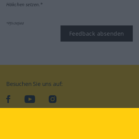
Häkchen setzen.*
*Pflichtfeld
Feedback absenden
Besuchen Sie uns auf:
facebook
YouTube
Instagram
Langenscheidt