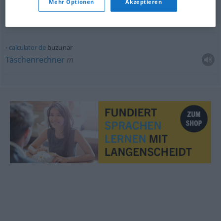
Mehr Optionen
Akzeptieren
bani
de
buzunar
Taschengeld
n
calculator
de
buzunar
Taschenrechner
m