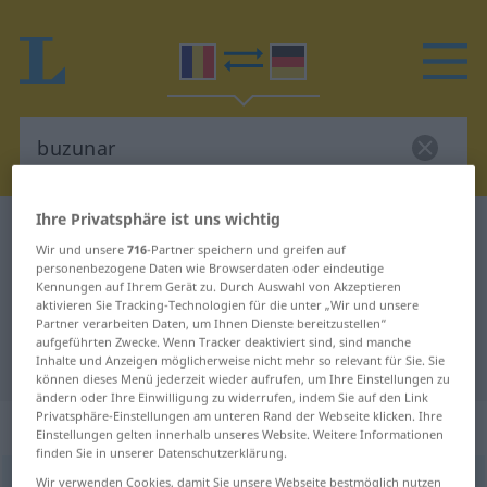
Ihre Privatsphäre ist uns wichtig
Rumänisch-Deutsch Wörterbuch
buzunar
Wir und unsere
716
-Partner speichern und greifen auf
Rumänisch-Deutsch Übersetzung
personenbezogene Daten wie Browserdaten oder eindeutige
Kennungen auf Ihrem Gerät zu. Durch Auswahl von Akzeptieren
für "buzunar"
aktivieren Sie Tracking-Technologien für die unter „Wir und unsere
Partner verarbeiten Daten, um Ihnen Dienste bereitzustellen“
aufgeführten Zwecke. Wenn Tracker deaktiviert sind, sind manche
"buzunar" Deutsch Übersetzung
Inhalte und Anzeigen möglicherweise nicht mehr so relevant für Sie. Sie
können dieses Menü jederzeit wieder aufrufen, um Ihre Einstellungen zu
ändern oder Ihre Einwilligung zu widerrufen, indem Sie auf den Link
Privatsphäre-Einstellungen am unteren Rand der Webseite klicken. Ihre
„buzunar“
: neutru
Einstellungen gelten innerhalb unseres Website. Weitere Informationen
finden Sie in unserer Datenschutzerklärung.
buzunar
Wir verwenden Cookies, damit Sie unsere Webseite bestmöglich nutzen
n