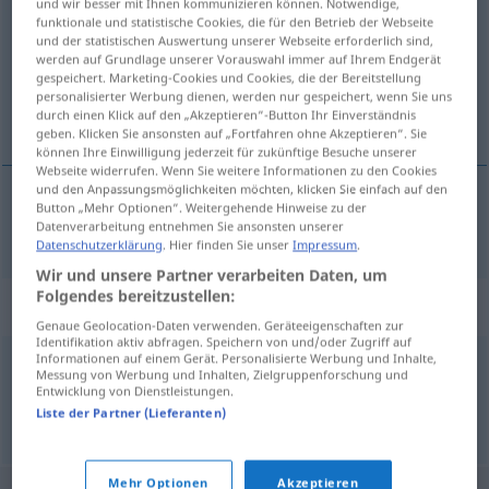
und wir besser mit Ihnen kommunizieren können. Notwendige,
funktionale und statistische Cookies, die für den Betrieb der Webseite
Übersicht aller Übersetzungen
und der statistischen Auswertung unserer Webseite erforderlich sind,
werden auf Grundlage unserer Vorauswahl immer auf Ihrem Endgerät
(Für mehr Details die Übersetzung anklicken/antippen)
gespeichert. Marketing-Cookies und Cookies, die der Bereitstellung
personalisierter Werbung dienen, werden nur gespeichert, wenn Sie uns
autoritär
durch einen Klick auf den „Akzeptieren“-Button Ihr Einverständnis
geben. Klicken Sie ansonsten auf „Fortfahren ohne Akzeptieren“. Sie
können Ihre Einwilligung jederzeit für zukünftige Besuche unserer
Webseite widerrufen. Wenn Sie weitere Informationen zu den Cookies
und den Anpassungsmöglichkeiten möchten, klicken Sie einfach auf den
Button „Mehr Optionen“. Weitergehende Hinweise zu der
autoritär
autoritar
Datenverarbeitung entnehmen Sie ansonsten unserer
Datenschutzerklärung
. Hier finden Sie unser
Impressum
.
Wir und unsere Partner verarbeiten Daten, um
Folgendes bereitzustellen:
Synonyme für "autoritar"
Genaue Geolocation-Daten verwenden. Geräteeigenschaften zur
Identifikation aktiv abfragen. Speichern von und/oder Zugriff auf
Informationen auf einem Gerät. Personalisierte Werbung und Inhalte,
Messung von Werbung und Inhalten, Zielgruppenforschung und
imperativ
,
poruncitor
,
voluntar
Entwicklung von Dienstleistungen.
Liste der Partner (Lieferanten)
© LibreOffice
Mehr Optionen
Akzeptieren