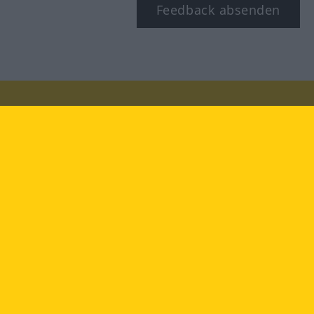
Feedback absenden
Besuchen Sie uns auf:
facebook
YouTube
Instagram
Langenscheidt
NUTZUNGSBEDINGUNGEN
DATENSCHUTZBESTIMMUNGEN