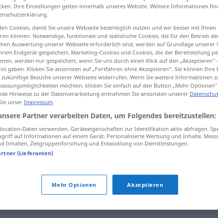
cken. Ihre Einstellungen gelten innerhalb unseres Website. Weitere Informationen fin
enschutzerklärung.
en Cookies, damit Sie unsere Webseite bestmöglich nutzen und wir besser mit Ihnen
en können. Notwendige, funktionale und statistische Cookies, die für den Betrieb d
tippen)
ischen Auswertung unserer Webseite erforderlich sind, werden auf Grundlage unserer
hrem Endgerät gespeichert. Marketing-Cookies und Cookies, die der Bereitstellung per
nen, werden nur gespeichert, wenn Sie uns durch einen Klick auf den „Akzeptieren“-
nis geben. Klicken Sie ansonsten auf „Fortfahren ohne Akzeptieren“. Sie können Ihre 
ür zukünftige Besuche unserer Webseite widerrufen. Wenn Sie weitere Informationen 
assungsmöglichkeiten möchten, klicken Sie einfach auf den Button „Mehr Optionen“
de Hinweise zu der Datenverarbeitung entnehmen Sie ansonsten unserer
Datenschut
 Sie unser
Impressum
.
apus
unsere Partner verarbeiten Daten, um Folgendes bereitzustellen:
ocation-Daten verwenden. Geräteeigenschaften zur Identifikation aktiv abfragen. Sp
apus
griff auf Informationen auf einem Gerät. Personalisierte Werbung und Inhalte, Mes
 Inhalten, Zielgruppenforschung und Entwicklung von Dienstleistungen.
artner (Lieferanten)
Mehr Optionen
Akzeptieren
it