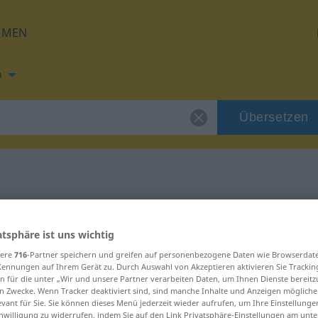
HMEN
h
Übersetzen
ng für "apus"
atsphäre ist uns wichtig
sere
716
-Partner speichern und greifen auf personenbezogene Daten wie Browserdat
Kennungen auf Ihrem Gerät zu. Durch Auswahl von Akzeptieren aktivieren Sie Trackin
n für die unter „Wir und unsere Partner verarbeiten Daten, um Ihnen Dienste bereitz
n Zwecke. Wenn Tracker deaktiviert sind, sind manche Inhalte und Anzeigen mögliche
evant für Sie. Sie können dieses Menü jederzeit wieder aufrufen, um Ihre Einstellung
inwilligung zu widerrufen, indem Sie auf den Link Privatsphäre-Einstellungen am unt