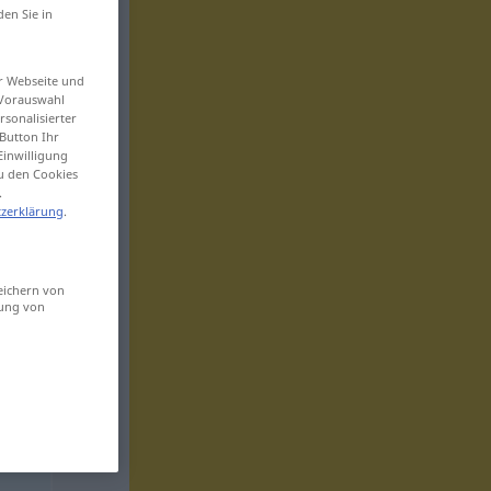
den Sie in
er Webseite und
 Vorauswahl
sonalisierter
Button Ihr
Einwilligung
zu den Cookies
.
zerklärung
.
eichern von
sung von