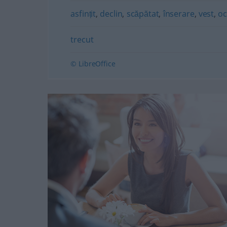
asfințit
,
declin
,
scăpătat
,
înserare
,
vest
,
oc
trecut
© LibreOffice