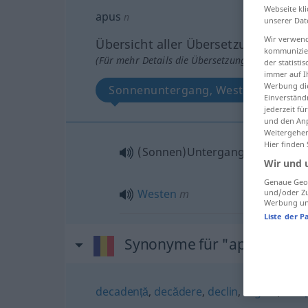
Webseite kli
apus
n
unserer Dat
Wir verwend
Übersicht aller Übersetzungen
kommunizier
(Für mehr Details die Übersetzung anklicken/an
der statist
immer auf I
Werbung die
Sonnenuntergang, Westen
Einverständ
jederzeit f
und den Anp
Weitergehen
Hier finden
(Sonnen)Untergang
m
Wir und 
Genaue Geol
Westen
m
und/oder Zu
Werbung und
Liste der P
Synonyme für "apus"
decadență
,
decădere
,
declin
,
regres
,
sfârș