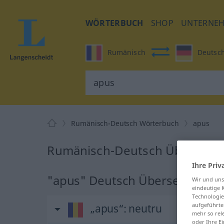
WÖRTERBUCH
SHOP
UNTERNE
Rumänisch
Deutsc
Rumänisch-Deutsch Wörterbuch
apus
Rumänisch-Deutsch Übersetzu
Ihre Priv
"apus" Deutsch Übersetzung
Wir und un
eindeutige 
Technologie
aufgeführte
„apus“
: neutru
mehr so rel
oder Ihre E