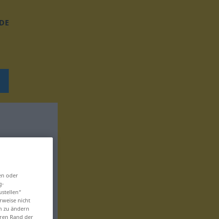
DE
en oder
g-
ustellen“
rweise nicht
en zu ändern
eren Rand der