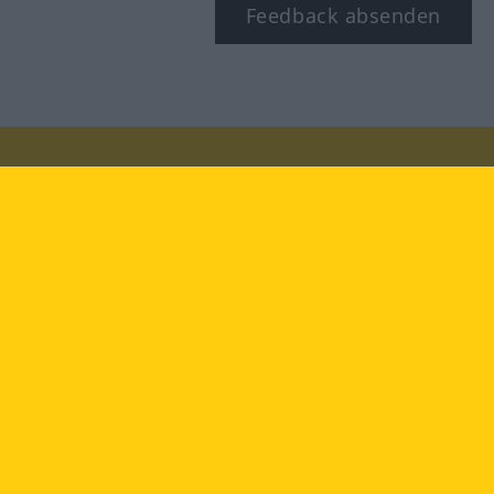
Feedback absenden
Besuchen Sie uns auf:
facebook
YouTube
Instagram
Langenscheidt
NUTZUNGSBEDINGUNGEN
DATENSCHUTZBESTIMMUNGEN