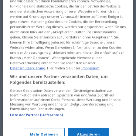
und wir besser mit Ihnen kommunizieren können. Notwendige,
funktionale und statistische Cookies, die für den Betrieb der Webseite
Übersicht aller Übersetzungen
und der statistischen Auswertung unserer Webseite erforderlich sind,
werden auf Grundlage unserer Vorauswahl immer auf Ihrem Endgerät
(Für mehr Details die Übersetzung anklicken/antippen)
gespeichert. Marketing-Cookies und Cookies, die der Bereitstellung
personalisierter Werbung dienen, werden nur gespeichert, wenn Sie uns
vorherig
durch einen Klick auf den „Akzeptieren“-Button Ihr Einverständnis
geben. Klicken Sie ansonsten auf „Fortfahren ohne Akzeptieren“. Sie
können Ihre Einwilligung jederzeit für zukünftige Besuche unserer
Webseite widerrufen. Wenn Sie weitere Informationen zu den Cookies
und den Anpassungsmöglichkeiten möchten, klicken Sie einfach auf den
Button „Mehr Optionen“. Weitergehende Hinweise zu der
vorherig
anterior
Datenverarbeitung entnehmen Sie ansonsten unserer
Datenschutzerklärung
. Hier finden Sie unser
Impressum
.
Wir und unsere Partner verarbeiten Daten, um
Folgendes bereitzustellen:
Synonyme für "anterior"
Genaue Geolocation-Daten verwenden. Geräteeigenschaften zur
Identifikation aktiv abfragen. Speichern von und/oder Zugriff auf
Informationen auf einem Gerät. Personalisierte Werbung und Inhalte,
Messung von Werbung und Inhalten, Zielgruppenforschung und
precedent
,
premergător
,
trecut
Entwicklung von Dienstleistungen.
Liste der Partner (Lieferanten)
© LibreOffice
Mehr Optionen
Akzeptieren