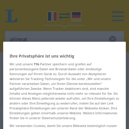
Ihre Privatsphäre ist uns wichtig
Rumänisch-Deutsch Wörterbuch
alineat
Wir und unsere
716
-Partner speichern und greifen auf
Rumänisch-Deutsch Übersetzung
personenbezogene Daten wie Browserdaten oder eindeutige
Kennungen auf Ihrem Gerät zu. Durch Auswahl von Akzeptieren
für "alineat"
aktivieren Sie Tracking-Technologien für die unter „Wir und unsere
Partner verarbeiten Daten, um Ihnen Dienste bereitzustellen“
aufgeführten Zwecke. Wenn Tracker deaktiviert sind, sind manche
Inhalte und Anzeigen möglicherweise nicht mehr so relevant für Sie. Sie
"alineat" Deutsch Übersetzung
können dieses Menü jederzeit wieder aufrufen, um Ihre Einstellungen zu
ändern oder Ihre Einwilligung zu widerrufen, indem Sie auf den Link
Privatsphäre-Einstellungen am unteren Rand der Webseite klicken. Ihre
„alineat“
: neutru
Einstellungen gelten innerhalb unseres Website. Weitere Informationen
finden Sie in unserer Datenschutzerklärung.
Wir verwenden Cookies, damit Sie unsere Webseite bestmöglich nutzen
alineat
n