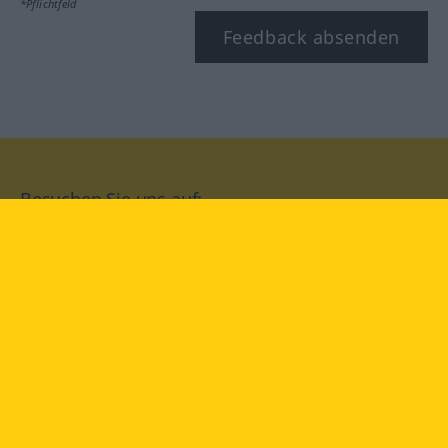
*Pflichtfeld
Feedback absenden
Besuchen Sie uns auf:
facebook
YouTube
Instagram
Langenscheidt
NUTZUNGSBEDINGUNGEN