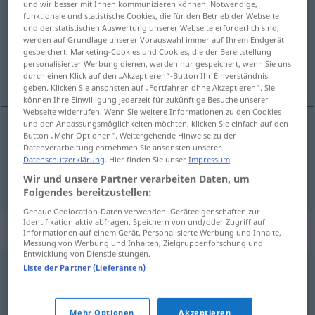
und wir besser mit Ihnen kommunizieren können. Notwendige,
funktionale und statistische Cookies, die für den Betrieb der Webseite
Übersicht aller Übersetzungen
und der statistischen Auswertung unserer Webseite erforderlich sind,
werden auf Grundlage unserer Vorauswahl immer auf Ihrem Endgerät
(Für mehr Details die Übersetzung anklicken/antippen)
gespeichert. Marketing-Cookies und Cookies, die der Bereitstellung
personalisierter Werbung dienen, werden nur gespeichert, wenn Sie uns
Absatz, Abschnitt
durch einen Klick auf den „Akzeptieren“-Button Ihr Einverständnis
geben. Klicken Sie ansonsten auf „Fortfahren ohne Akzeptieren“. Sie
können Ihre Einwilligung jederzeit für zukünftige Besuche unserer
Webseite widerrufen. Wenn Sie weitere Informationen zu den Cookies
und den Anpassungsmöglichkeiten möchten, klicken Sie einfach auf den
Button „Mehr Optionen“. Weitergehende Hinweise zu der
Absatz
m
alineat
Datenverarbeitung entnehmen Sie ansonsten unserer
Datenschutzerklärung
. Hier finden Sie unser
Impressum
.
Wir und unsere Partner verarbeiten Daten, um
Abschnitt
m
alineat
Folgendes bereitzustellen:
Genaue Geolocation-Daten verwenden. Geräteeigenschaften zur
Identifikation aktiv abfragen. Speichern von und/oder Zugriff auf
Synonyme für "alineat"
Informationen auf einem Gerät. Personalisierte Werbung und Inhalte,
Messung von Werbung und Inhalten, Zielgruppenforschung und
Entwicklung von Dienstleistungen.
Liste der Partner (Lieferanten)
paragraf
© LibreOffice
Mehr Optionen
Akzeptieren