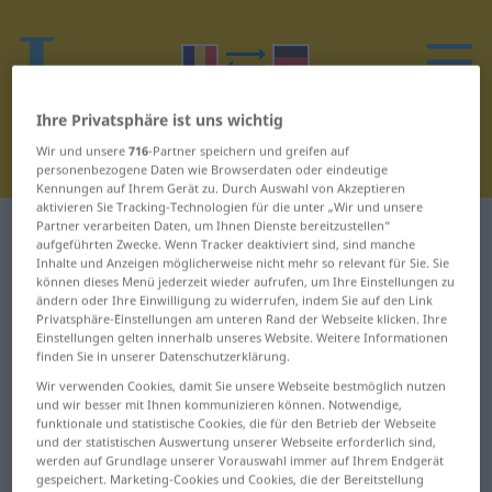
Ihre Privatsphäre ist uns wichtig
Wir und unsere
716
-Partner speichern und greifen auf
personenbezogene Daten wie Browserdaten oder eindeutige
Kennungen auf Ihrem Gerät zu. Durch Auswahl von Akzeptieren
aktivieren Sie Tracking-Technologien für die unter „Wir und unsere
Partner verarbeiten Daten, um Ihnen Dienste bereitzustellen“
Rumänisch-Deutsch Wörterbuch
Y
aufgeführten Zwecke. Wenn Tracker deaktiviert sind, sind manche
Inhalte und Anzeigen möglicherweise nicht mehr so relevant für Sie. Sie
können dieses Menü jederzeit wieder aufrufen, um Ihre Einstellungen zu
Wörter auf Rumänisch, die mit Y
ändern oder Ihre Einwilligung zu widerrufen, indem Sie auf den Link
beginnen
Privatsphäre-Einstellungen am unteren Rand der Webseite klicken. Ihre
Einstellungen gelten innerhalb unseres Website. Weitere Informationen
finden Sie in unserer Datenschutzerklärung.
yachting ... yemenit
yuan ... yucca
Wir verwenden Cookies, damit Sie unsere Webseite bestmöglich nutzen
und wir besser mit Ihnen kommunizieren können. Notwendige,
funktionale und statistische Cookies, die für den Betrieb der Webseite
yen ... yoghin
und der statistischen Auswertung unserer Webseite erforderlich sind,
werden auf Grundlage unserer Vorauswahl immer auf Ihrem Endgerät
gespeichert. Marketing-Cookies und Cookies, die der Bereitstellung