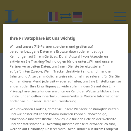
Ihre Privatsphäre ist uns wichtig
Wir und unsere
716
-Partner speichern und greifen auf
personenbezogene Daten wie Browserdaten oder eindeutige
Kennungen auf Ihrem Gerät zu. Durch Auswahl von Akzeptieren
Rumänisch-Deutsch Wörterbuch
R
29
aktivieren Sie Tracking-Technologien für die unter „Wir und unsere
Partner verarbeiten Daten, um Ihnen Dienste bereitzustellen“
aufgeführten Zwecke. Wenn Tracker deaktiviert sind, sind manche
Wörter auf Rumänisch, die mit R
Inhalte und Anzeigen möglicherweise nicht mehr so relevant für Sie. Sie
können dieses Menü jederzeit wieder aufrufen, um Ihre Einstellungen zu
beginnen – rândunică ... răcori
ändern oder Ihre Einwilligung zu widerrufen, indem Sie auf den Link
Privatsphäre-Einstellungen am unteren Rand der Webseite klicken. Ihre
Einstellungen gelten innerhalb unseres Website. Weitere Informationen
finden Sie in unserer Datenschutzerklärung.
rândunică
râzăreț
Wir verwenden Cookies, damit Sie unsere Webseite bestmöglich nutzen
râni
râșni
und wir besser mit Ihnen kommunizieren können. Notwendige,
funktionale und statistische Cookies, die für den Betrieb der Webseite
und der statistischen Auswertung unserer Webseite erforderlich sind,
rânjet
râșniță
werden auf Grundlage unserer Vorauswahl immer auf Ihrem Endgerät