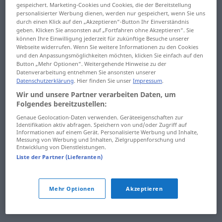
gespeichert. Marketing-Cookies und Cookies, die der Bereitstellung
rânji
răbda
personalisierter Werbung dienen, werden nur gespeichert, wenn Sie uns
durch einen Klick auf den „Akzeptieren“-Button Ihr Einverständnis
rântaș
răbdare
geben. Klicken Sie ansonsten auf „Fortfahren ohne Akzeptieren“. Sie
können Ihre Einwilligung jederzeit für zukünftige Besuche unserer
Webseite widerrufen. Wenn Sie weitere Informationen zu den Cookies
rânză
răbdător
und den Anpassungsmöglichkeiten möchten, klicken Sie einfach auf den
Button „Mehr Optionen“. Weitergehende Hinweise zu der
rână
răbufni
Datenverarbeitung entnehmen Sie ansonsten unserer
Datenschutzerklärung
. Hier finden Sie unser
Impressum
.
râpă
răbufnire
Wir und unsere Partner verarbeiten Daten, um
Folgendes bereitzustellen:
râs
răceală
Genaue Geolocation-Daten verwenden. Geräteeigenschaften zur
Identifikation aktiv abfragen. Speichern von und/oder Zugriff auf
râset
răchită
Informationen auf einem Gerät. Personalisierte Werbung und Inhalte,
Messung von Werbung und Inhalten, Zielgruppenforschung und
Entwicklung von Dienstleistungen.
rât
răci
Liste der Partner (Lieferanten)
râu
răcire
râvni
răcit
Mehr Optionen
Akzeptieren
râvnit
răcnet