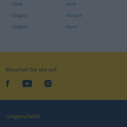
râvnă
răcni
râzgâia
răcoare
râzgâiat
răcori
Besuchen Sie uns auf:
facebook
YouTube
Instagram
Langenscheidt