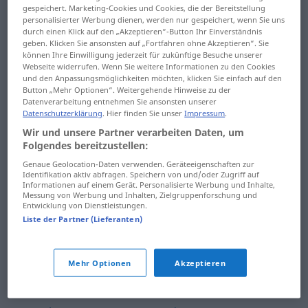
rabatabil
rade
gespeichert. Marketing-Cookies und Cookies, die der Bereitstellung
personalisierter Werbung dienen, werden nur gespeichert, wenn Sie uns
durch einen Klick auf den „Akzeptieren“-Button Ihr Einverständnis
rabie
radia
geben. Klicken Sie ansonsten auf „Fortfahren ohne Akzeptieren“. Sie
können Ihre Einwilligung jederzeit für zukünftige Besuche unserer
rabin
radial
Webseite widerrufen. Wenn Sie weitere Informationen zu den Cookies
und den Anpassungsmöglichkeiten möchten, klicken Sie einfach auf den
Button „Mehr Optionen“. Weitergehende Hinweise zu der
rablagi
radian
Datenverarbeitung entnehmen Sie ansonsten unserer
Datenschutzerklärung
. Hier finden Sie unser
Impressum
.
rablă
radiator
Wir und unsere Partner verarbeiten Daten, um
Folgendes bereitzustellen:
rabotare
radiație
Genaue Geolocation-Daten verwenden. Geräteeigenschaften zur
rac
radical
Identifikation aktiv abfragen. Speichern von und/oder Zugriff auf
Informationen auf einem Gerät. Personalisierte Werbung und Inhalte,
Messung von Werbung und Inhalten, Zielgruppenforschung und
rachetă
radicaliza
Entwicklung von Dienstleistungen.
Liste der Partner (Lieferanten)
rachiu
radicalizare
racilă
radicular
Mehr Optionen
Akzeptieren
raclă
radiere