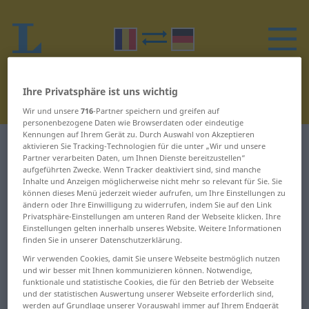
Ihre Privatsphäre ist uns wichtig
Wir und unsere
716
-Partner speichern und greifen auf
personenbezogene Daten wie Browserdaten oder eindeutige
Kennungen auf Ihrem Gerät zu. Durch Auswahl von Akzeptieren
Rumänisch-Deutsch Wörterbuch
R
1
aktivieren Sie Tracking-Technologien für die unter „Wir und unsere
Partner verarbeiten Daten, um Ihnen Dienste bereitzustellen“
aufgeführten Zwecke. Wenn Tracker deaktiviert sind, sind manche
Wörter auf Rumänisch, die mit R
Inhalte und Anzeigen möglicherweise nicht mehr so relevant für Sie. Sie
können dieses Menü jederzeit wieder aufrufen, um Ihre Einstellungen zu
beginnen – 'rată ...
ändern oder Ihre Einwilligung zu widerrufen, indem Sie auf den Link
Privatsphäre-Einstellungen am unteren Rand der Webseite klicken. Ihre
radioactivitate
Einstellungen gelten innerhalb unseres Website. Weitere Informationen
finden Sie in unserer Datenschutzerklärung.
Wir verwenden Cookies, damit Sie unsere Webseite bestmöglich nutzen
'rată
racordare
und wir besser mit Ihnen kommunizieren können. Notwendige,
funktionale und statistische Cookies, die für den Betrieb der Webseite
rabat
radar
und der statistischen Auswertung unserer Webseite erforderlich sind,
werden auf Grundlage unserer Vorauswahl immer auf Ihrem Endgerät