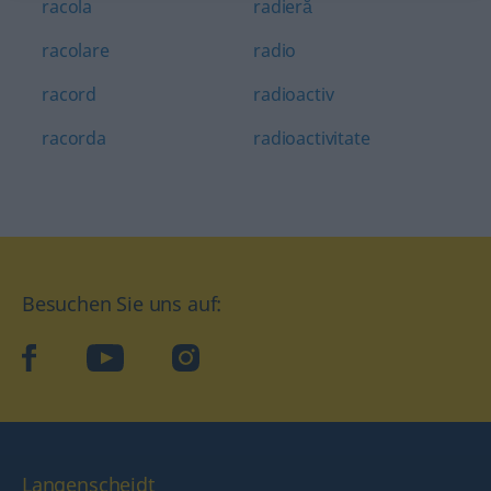
racola
radieră
racolare
radio
racord
radioactiv
racorda
radioactivitate
Besuchen Sie uns auf:
facebook
YouTube
Instagram
Langenscheidt