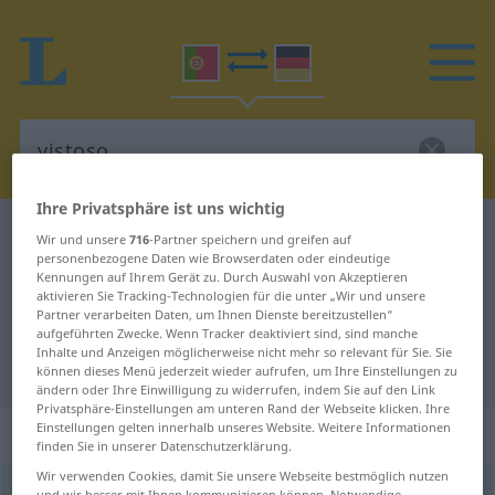
Ihre Privatsphäre ist uns wichtig
Portugiesisch-Deutsch Wörterbuch
vistoso
Wir und unsere
716
-Partner speichern und greifen auf
personenbezogene Daten wie Browserdaten oder eindeutige
Portugiesisch-Deutsch
Kennungen auf Ihrem Gerät zu. Durch Auswahl von Akzeptieren
aktivieren Sie Tracking-Technologien für die unter „Wir und unsere
Übersetzung für "vistoso"
Partner verarbeiten Daten, um Ihnen Dienste bereitzustellen“
aufgeführten Zwecke. Wenn Tracker deaktiviert sind, sind manche
Inhalte und Anzeigen möglicherweise nicht mehr so relevant für Sie. Sie
"vistoso" Deutsch Übersetzung
können dieses Menü jederzeit wieder aufrufen, um Ihre Einstellungen zu
ändern oder Ihre Einwilligung zu widerrufen, indem Sie auf den Link
Privatsphäre-Einstellungen am unteren Rand der Webseite klicken. Ihre
Einstellungen gelten innerhalb unseres Website. Weitere Informationen
„vistoso“
finden Sie in unserer Datenschutzerklärung.
Wir verwenden Cookies, damit Sie unsere Webseite bestmöglich nutzen
vistoso
[viʃˈtozu]
und wir besser mit Ihnen kommunizieren können. Notwendige,