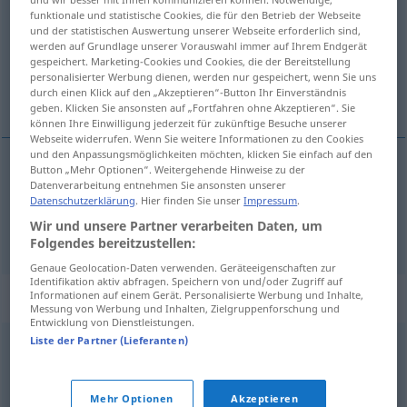
funktionale und statistische Cookies, die für den Betrieb der Webseite
und der statistischen Auswertung unserer Webseite erforderlich sind,
Übersicht aller Übersetzungen
werden auf Grundlage unserer Vorauswahl immer auf Ihrem Endgerät
(Für mehr Details die Übersetzung anklicken/antippen)
gespeichert. Marketing-Cookies und Cookies, die der Bereitstellung
personalisierter Werbung dienen, werden nur gespeichert, wenn Sie uns
durch einen Klick auf den „Akzeptieren“-Button Ihr Einverständnis
ansehnlich, auffällig
geben. Klicken Sie ansonsten auf „Fortfahren ohne Akzeptieren“. Sie
können Ihre Einwilligung jederzeit für zukünftige Besuche unserer
Webseite widerrufen. Wenn Sie weitere Informationen zu den Cookies
und den Anpassungsmöglichkeiten möchten, klicken Sie einfach auf den
Button „Mehr Optionen“. Weitergehende Hinweise zu der
Datenverarbeitung entnehmen Sie ansonsten unserer
ansehnlich
vistoso
Datenschutzerklärung
. Hier finden Sie unser
Impressum
.
Wir und unsere Partner verarbeiten Daten, um
auffällig
vistoso
Folgendes bereitzustellen:
Genaue Geolocation-Daten verwenden. Geräteeigenschaften zur
Identifikation aktiv abfragen. Speichern von und/oder Zugriff auf
Synonyme für "vistoso"
Informationen auf einem Gerät. Personalisierte Werbung und Inhalte,
Messung von Werbung und Inhalten, Zielgruppenforschung und
Entwicklung von Dienstleistungen.
Liste der Partner (Lieferanten)
garrido
,
elegante
Mehr Optionen
Akzeptieren
© LibreOffice