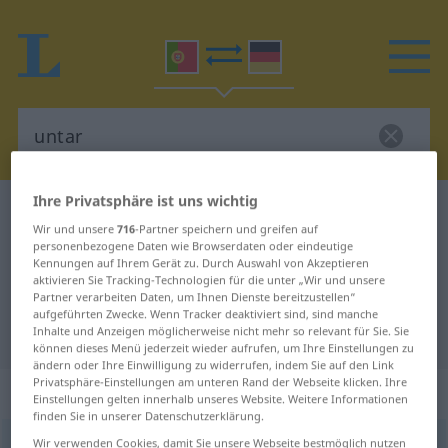
Ihre Privatsphäre ist uns wichtig
Portugiesisch-Deutsch Wörterbuch
untar
Wir und unsere
716
-Partner speichern und greifen auf
Portugiesisch-Deutsch
personenbezogene Daten wie Browserdaten oder eindeutige
Kennungen auf Ihrem Gerät zu. Durch Auswahl von Akzeptieren
Übersetzung für "untar"
aktivieren Sie Tracking-Technologien für die unter „Wir und unsere
Partner verarbeiten Daten, um Ihnen Dienste bereitzustellen“
aufgeführten Zwecke. Wenn Tracker deaktiviert sind, sind manche
"untar" Deutsch Übersetzung
Inhalte und Anzeigen möglicherweise nicht mehr so relevant für Sie. Sie
können dieses Menü jederzeit wieder aufrufen, um Ihre Einstellungen zu
ändern oder Ihre Einwilligung zu widerrufen, indem Sie auf den Link
Privatsphäre-Einstellungen am unteren Rand der Webseite klicken. Ihre
„untar“
Einstellungen gelten innerhalb unseres Website. Weitere Informationen
finden Sie in unserer Datenschutzerklärung.
untar
Wir verwenden Cookies, damit Sie unsere Webseite bestmöglich nutzen
[ũˈtar]