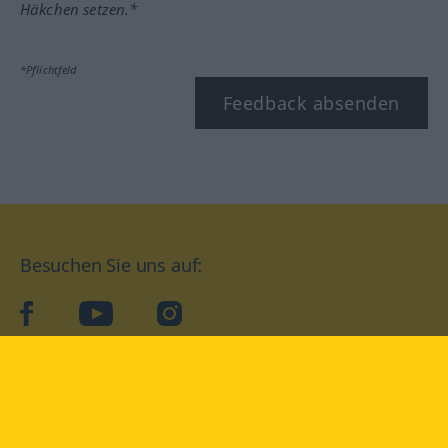
Häkchen setzen.*
*Pflichtfeld
Feedback absenden
Besuchen Sie uns auf:
facebook
YouTube
Instagram
Langenscheidt