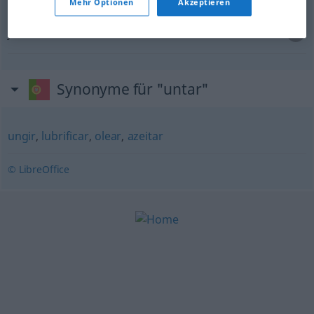
Mehr Optionen
Akzeptieren
untar
as
rodas
a
alguém
jemanden
bestechen
Synonyme für "untar"
ungir
,
lubrificar
,
olear
,
azeitar
© LibreOffice