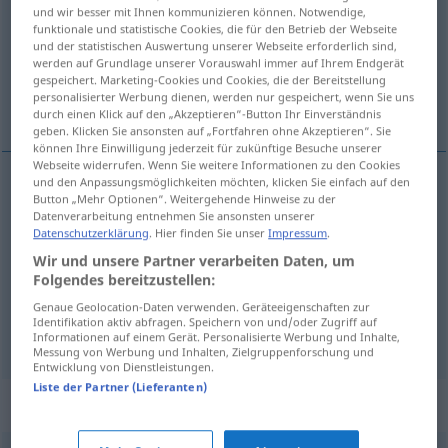
und wir besser mit Ihnen kommunizieren können. Notwendige,
funktionale und statistische Cookies, die für den Betrieb der Webseite
Übersicht aller Übersetzungen
und der statistischen Auswertung unserer Webseite erforderlich sind,
(Für mehr Details die Übersetzung anklicken/antippen)
werden auf Grundlage unserer Vorauswahl immer auf Ihrem Endgerät
gespeichert. Marketing-Cookies und Cookies, die der Bereitstellung
personalisierter Werbung dienen, werden nur gespeichert, wenn Sie uns
schmieren, einreiben, fetten
durch einen Klick auf den „Akzeptieren“-Button Ihr Einverständnis
geben. Klicken Sie ansonsten auf „Fortfahren ohne Akzeptieren“. Sie
können Ihre Einwilligung jederzeit für zukünftige Besuche unserer
Webseite widerrufen. Wenn Sie weitere Informationen zu den Cookies
und den Anpassungsmöglichkeiten möchten, klicken Sie einfach auf den
Button „Mehr Optionen“. Weitergehende Hinweise zu der
(be- ein)schmieren
untar
Datenverarbeitung entnehmen Sie ansonsten unserer
Datenschutzerklärung
. Hier finden Sie unser
Impressum
.
einreiben
untar
(≈ massajar)
Wir und unsere Partner verarbeiten Daten, um
Folgendes bereitzustellen:
fetten
untar
TECN
Genaue Geolocation-Daten verwenden. Geräteeigenschaften zur
Identifikation aktiv abfragen. Speichern von und/oder Zugriff auf
Informationen auf einem Gerät. Personalisierte Werbung und Inhalte,
Messung von Werbung und Inhalten, Zielgruppenforschung und
Entwicklung von Dienstleistungen.
Liste der Partner (Lieferanten)
Beispielsätze für "untar"