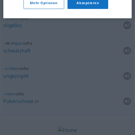
der Teufe istl
los
Mehr Optionen
Akzeptieren
à
rédea
solta
zügellos
de
língua
solta
schwatzhaft
à
rédea
solta
ungezügelt
neve
solta
Pulverschnee
m