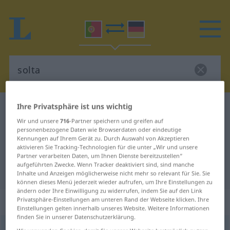
Ihre Privatsphäre ist uns wichtig
Portugiesisch-Deutsch Wörterbuch
solta
Wir und unsere
716
-Partner speichern und greifen auf
Portugiesisch-Deutsch
personenbezogene Daten wie Browserdaten oder eindeutige
Kennungen auf Ihrem Gerät zu. Durch Auswahl von Akzeptieren
Übersetzung für "solta"
aktivieren Sie Tracking-Technologien für die unter „Wir und unsere
Partner verarbeiten Daten, um Ihnen Dienste bereitzustellen“
aufgeführten Zwecke. Wenn Tracker deaktiviert sind, sind manche
"solta" Deutsch Übersetzung
Inhalte und Anzeigen möglicherweise nicht mehr so relevant für Sie. Sie
können dieses Menü jederzeit wieder aufrufen, um Ihre Einstellungen zu
ändern oder Ihre Einwilligung zu widerrufen, indem Sie auf den Link
„solta“
: feminino
Privatsphäre-Einstellungen am unteren Rand der Webseite klicken. Ihre
Einstellungen gelten innerhalb unseres Website. Weitere Informationen
finden Sie in unserer Datenschutzerklärung.
solta
[ˈsołtɜ]
f