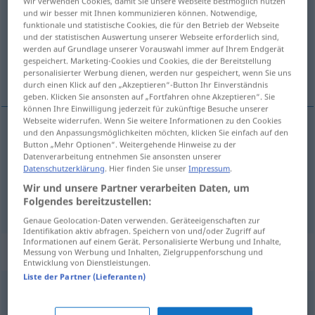
Wir verwenden Cookies, damit Sie unsere Webseite bestmöglich nutzen
und wir besser mit Ihnen kommunizieren können. Notwendige,
Übersicht aller Übersetzungen
funktionale und statistische Cookies, die für den Betrieb der Webseite
und der statistischen Auswertung unserer Webseite erforderlich sind,
(Für mehr Details die Übersetzung anklicken/antippen)
werden auf Grundlage unserer Vorauswahl immer auf Ihrem Endgerät
gespeichert. Marketing-Cookies und Cookies, die der Bereitstellung
Freilassen, Winterweide
personalisierter Werbung dienen, werden nur gespeichert, wenn Sie uns
durch einen Klick auf den „Akzeptieren“-Button Ihr Einverständnis
geben. Klicken Sie ansonsten auf „Fortfahren ohne Akzeptieren“. Sie
können Ihre Einwilligung jederzeit für zukünftige Besuche unserer
Webseite widerrufen. Wenn Sie weitere Informationen zu den Cookies
und den Anpassungsmöglichkeiten möchten, klicken Sie einfach auf den
Freilassen
n
solta
animais
Button „Mehr Optionen“. Weitergehende Hinweise zu der
Datenverarbeitung entnehmen Sie ansonsten unserer
Datenschutzerklärung
. Hier finden Sie unser
Impressum
.
(Winter)Weide
f
solta
BRAS
Wir und unsere Partner verarbeiten Daten, um
Folgendes bereitzustellen:
Genaue Geolocation-Daten verwenden. Geräteeigenschaften zur
Identifikation aktiv abfragen. Speichern von und/oder Zugriff auf
Informationen auf einem Gerät. Personalisierte Werbung und Inhalte,
Beispielsätze für "solta"
Messung von Werbung und Inhalten, Zielgruppenforschung und
Entwicklung von Dienstleistungen.
Liste der Partner (Lieferanten)
(anda) o
diabo
à
solta