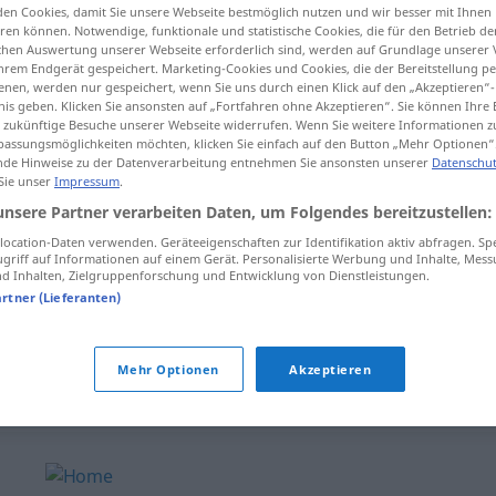
en Cookies, damit Sie unsere Webseite bestmöglich nutzen und wir besser mit Ihnen
en können. Notwendige, funktionale und statistische Cookies, die für den Betrieb d
ischen Auswertung unserer Webseite erforderlich sind, werden auf Grundlage unserer
hrem Endgerät gespeichert. Marketing-Cookies und Cookies, die der Bereitstellung per
nen, werden nur gespeichert, wenn Sie uns durch einen Klick auf den „Akzeptieren“-
tippen)
nis geben. Klicken Sie ansonsten auf „Fortfahren ohne Akzeptieren“. Sie können Ihre 
ür zukünftige Besuche unserer Webseite widerrufen. Wenn Sie weitere Informationen 
assungsmöglichkeiten möchten, klicken Sie einfach auf den Button „Mehr Optionen“
de Hinweise zu der Datenverarbeitung entnehmen Sie ansonsten unserer
Datenschut
 Sie unser
Impressum
.
unsere Partner verarbeiten Daten, um Folgendes bereitzustellen:
proscrever
ocation-Daten verwenden. Geräteeigenschaften zur Identifikation aktiv abfragen. Sp
griff auf Informationen auf einem Gerät. Personalisierte Werbung und Inhalte, Mes
 Inhalten, Zielgruppenforschung und Entwicklung von Dienstleistungen.
artner (Lieferanten)
proscrever
(≈ expulsar)
Mehr Optionen
Akzeptieren
proscrever