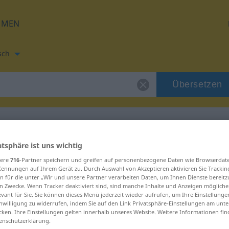
HMEN
sch
Übersetzen
ever
atsphäre ist uns wichtig
tzung für "proscrever"
sere
716
-Partner speichern und greifen auf personenbezogene Daten wie Browserdat
Kennungen auf Ihrem Gerät zu. Durch Auswahl von Akzeptieren aktivieren Sie Trackin
n für die unter „Wir und unsere Partner verarbeiten Daten, um Ihnen Dienste bereitz
zung
n Zwecke. Wenn Tracker deaktiviert sind, sind manche Inhalte und Anzeigen mögliche
evant für Sie. Sie können dieses Menü jederzeit wieder aufrufen, um Ihre Einstellung
inwilligung zu widerrufen, indem Sie auf den Link Privatsphäre-Einstellungen am unt
cken. Ihre Einstellungen gelten innerhalb unseres Website. Weitere Informationen fin
enschutzerklärung.