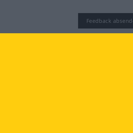
Feedback absend
ook
YouTube
Instagram
TZBESTIMMUNGEN
IMPRESSUM