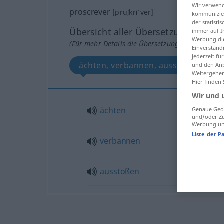
Wir verwend
proscrever
[pruʃkrɨˈver]
kommunizier
der statist
Übersicht aller Übersetzungen
immer auf I
Werbung die
(Für mehr Details die Übersetzung anklicken/an
Einverständ
jederzeit f
ächten, verbannen, ausstoßen
und den Anp
Weitergehen
Hier finden
Wir und 
ächten
Genaue Geol
und/oder Zu
Werbung und
Liste der P
verbannen
ausstoßen