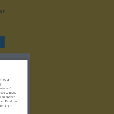
DE
en oder
g-
ustellen“
rweise nicht
en zu ändern
eren Rand der
den Sie in