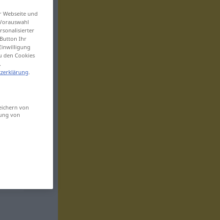
er Webseite und
 Vorauswahl
sonalisierter
Button Ihr
Einwilligung
zu den Cookies
.
zerklärung
.
eichern von
sung von