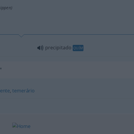
tippen)
precipitado
QUÍM
"
iente
,
temerário