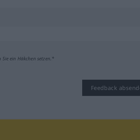
m Sie ein Häkchen setzen.*
Feedback absend