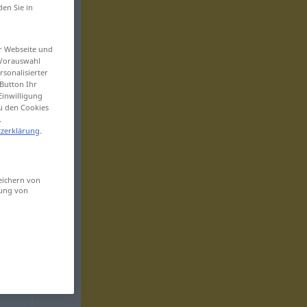
den Sie in
er Webseite und
 Vorauswahl
sonalisierter
Button Ihr
Einwilligung
zu den Cookies
.
zerklärung
.
eichern von
sung von