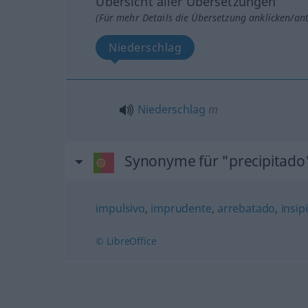
Übersicht aller Übersetzungen
(Für mehr Details die Übersetzung anklicken/an
Niederschlag
Niederschlag
m
Synonyme für "precipitado
impulsivo
,
imprudente
,
arrebatado
,
insip
© LibreOffice