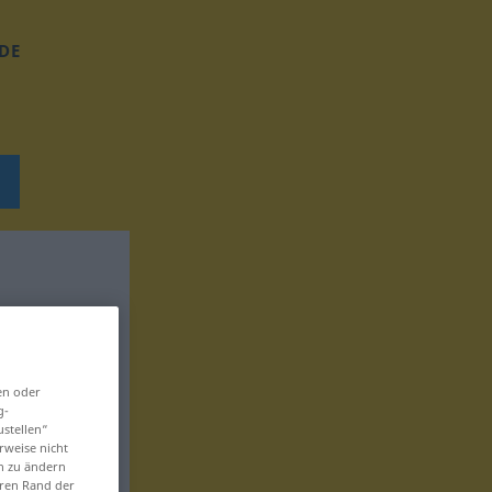
DE
en oder
g-
ustellen“
rweise nicht
en zu ändern
eren Rand der