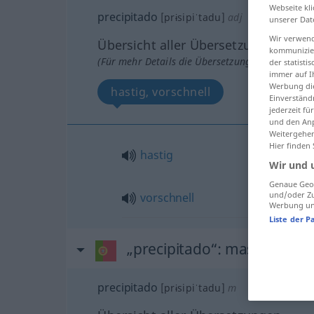
Webseite kli
precipitado
[prɨsipiˈtadu]
adj
unserer Dat
Wir verwend
Übersicht aller Übersetzungen
kommunizier
(Für mehr Details die Übersetzung anklicken/an
der statist
immer auf I
Werbung die
hastig, vorschnell
Einverständ
jederzeit f
und den Anp
Weitergehen
Hier finden
hastig
Wir und 
Genaue Geol
und/oder Zu
vorschnell
Werbung und
Liste der P
„precipitado“
: masculino
precipitado
[prɨsipiˈtadu]
m