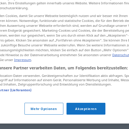
cken. Ihre Einstellungen gelten innerhalb unseres Website. Weitere Informationen fin
enschutzerklärung.
en Cookies, damit Sie unsere Webseite bestmöglich nutzen und wir besser mit Ihnen
en können. Notwendige, funktionale und statistische Cookies, die für den Betrieb d
tippen)
ischen Auswertung unserer Webseite erforderlich sind, werden auf Grundlage unserer
hrem Endgerät gespeichert. Marketing-Cookies und Cookies, die der Bereitstellung per
nen, werden nur gespeichert, wenn Sie uns durch einen Klick auf den „Akzeptieren“-
nis geben. Klicken Sie ansonsten auf „Fortfahren ohne Akzeptieren“. Sie können Ihre 
ür zukünftige Besuche unserer Webseite widerrufen. Wenn Sie weitere Informationen 
assungsmöglichkeiten möchten, klicken Sie einfach auf den Button „Mehr Optionen“
de Hinweise zu der Datenverarbeitung entnehmen Sie ansonsten unserer
Datenschut
 Sie unser
Impressum
.
precipitado
unsere Partner verarbeiten Daten, um Folgendes bereitzustellen:
ocation-Daten verwenden. Geräteeigenschaften zur Identifikation aktiv abfragen. Sp
griff auf Informationen auf einem Gerät. Personalisierte Werbung und Inhalte, Mes
precipitado
(≈ irreflectido)
 Inhalten, Zielgruppenforschung und Entwicklung von Dienstleistungen.
artner (Lieferanten)
Mehr Optionen
Akzeptieren