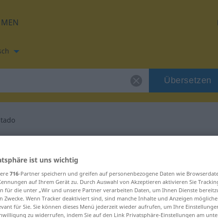
HMEN
sch
Übersetzen
itado
zung für "precipitado"
atsphäre ist uns wichtig
zung
sere
716
-Partner speichern und greifen auf personenbezogene Daten wie Browserdat
Kennungen auf Ihrem Gerät zu. Durch Auswahl von Akzeptieren aktivieren Sie Trackin
n für die unter „Wir und unsere Partner verarbeiten Daten, um Ihnen Dienste bereitz
n Zwecke. Wenn Tracker deaktiviert sind, sind manche Inhalte und Anzeigen mögliche
evant für Sie. Sie können dieses Menü jederzeit wieder aufrufen, um Ihre Einstellung
inwilligung zu widerrufen, indem Sie auf den Link Privatsphäre-Einstellungen am unt