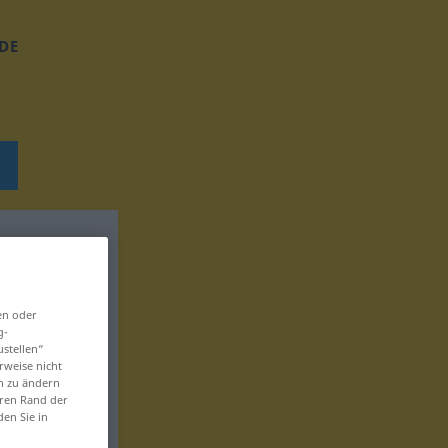
DE
en oder
g-
ustellen“
rweise nicht
en zu ändern
eren Rand der
den Sie in