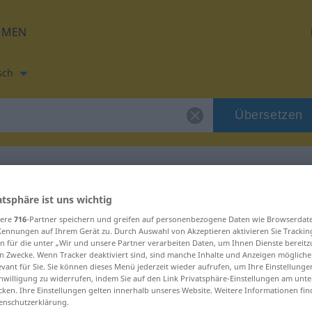
HMEN
sch
Übersetzen
ialidade
atsphäre ist uns wichtig
zung für "potencialidade"
sere
716
-Partner speichern und greifen auf personenbezogene Daten wie Browserdat
Kennungen auf Ihrem Gerät zu. Durch Auswahl von Akzeptieren aktivieren Sie Trackin
n für die unter „Wir und unsere Partner verarbeiten Daten, um Ihnen Dienste bereitz
setzung
n Zwecke. Wenn Tracker deaktiviert sind, sind manche Inhalte und Anzeigen mögliche
evant für Sie. Sie können dieses Menü jederzeit wieder aufrufen, um Ihre Einstellung
inwilligung zu widerrufen, indem Sie auf den Link Privatsphäre-Einstellungen am unt
cken. Ihre Einstellungen gelten innerhalb unseres Website. Weitere Informationen fin
enschutzerklärung.