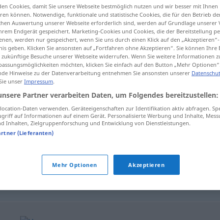
en Cookies, damit Sie unsere Webseite bestmöglich nutzen und wir besser mit Ihnen
en können. Notwendige, funktionale und statistische Cookies, die für den Betrieb d
ischen Auswertung unserer Webseite erforderlich sind, werden auf Grundlage unserer
hrem Endgerät gespeichert. Marketing-Cookies und Cookies, die der Bereitstellung per
nen, werden nur gespeichert, wenn Sie uns durch einen Klick auf den „Akzeptieren“-
tippen)
nis geben. Klicken Sie ansonsten auf „Fortfahren ohne Akzeptieren“. Sie können Ihre 
ür zukünftige Besuche unserer Webseite widerrufen. Wenn Sie weitere Informationen 
assungsmöglichkeiten möchten, klicken Sie einfach auf den Button „Mehr Optionen“
de Hinweise zu der Datenverarbeitung entnehmen Sie ansonsten unserer
Datenschut
 Sie unser
Impressum
.
unsere Partner verarbeiten Daten, um Folgendes bereitzustellen:
potencialidade
ocation-Daten verwenden. Geräteeigenschaften zur Identifikation aktiv abfragen. Sp
griff auf Informationen auf einem Gerät. Personalisierte Werbung und Inhalte, Mes
 Inhalten, Zielgruppenforschung und Entwicklung von Dienstleistungen.
artner (Lieferanten)
potencialidade
Mehr Optionen
Akzeptieren
potencialidade de
consumo