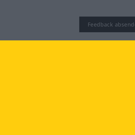
Feedback absend
ook
YouTube
Instagram