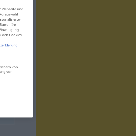
er Webseite und
 Vorauswahl
sonalisierter
Button Ihr
Einwilligung
zu den Cookies
.
zerklärung
.
eichern von
sung von