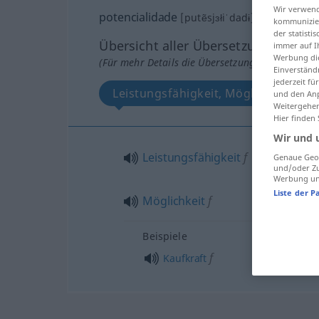
Wir verwend
potencialidade
[putẽsjɜłiˈdadɨ]
f
kommunizier
der statist
Übersicht aller Übersetzungen
immer auf I
Werbung die
(Für mehr Details die Übersetzung anklicken/an
Einverständ
jederzeit f
Leistungsfähigkeit, Möglichkeit
und den Anp
Weitergehen
Hier finden
Wir und 
Leistungsfähigkeit
f
Genaue Geol
und/oder Zu
Werbung und
Liste der P
Möglichkeit
f
Beispiele
f
Kaufkraft