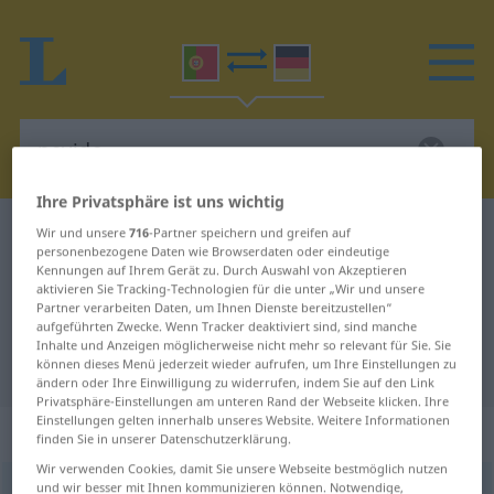
Ihre Privatsphäre ist uns wichtig
Portugiesisch-Deutsch Wörterbuch
pevide
Wir und unsere
716
-Partner speichern und greifen auf
personenbezogene Daten wie Browserdaten oder eindeutige
Portugiesisch-Deutsch
Kennungen auf Ihrem Gerät zu. Durch Auswahl von Akzeptieren
aktivieren Sie Tracking-Technologien für die unter „Wir und unsere
Übersetzung für "pevide"
Partner verarbeiten Daten, um Ihnen Dienste bereitzustellen“
aufgeführten Zwecke. Wenn Tracker deaktiviert sind, sind manche
Inhalte und Anzeigen möglicherweise nicht mehr so relevant für Sie. Sie
können dieses Menü jederzeit wieder aufrufen, um Ihre Einstellungen zu
"pevide" Deutsch Übersetzung
ändern oder Ihre Einwilligung zu widerrufen, indem Sie auf den Link
Privatsphäre-Einstellungen am unteren Rand der Webseite klicken. Ihre
Einstellungen gelten innerhalb unseres Website. Weitere Informationen
„pevide“
: feminino
finden Sie in unserer Datenschutzerklärung.
Wir verwenden Cookies, damit Sie unsere Webseite bestmöglich nutzen
und wir besser mit Ihnen kommunizieren können. Notwendige,
pevide
[pɨˈvidɨ]
f