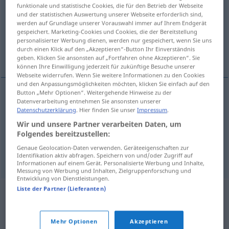
funktionale und statistische Cookies, die für den Betrieb der Webseite
und der statistischen Auswertung unserer Webseite erforderlich sind,
Übersicht aller Übersetzungen
werden auf Grundlage unserer Vorauswahl immer auf Ihrem Endgerät
(Für mehr Details die Übersetzung anklicken/antippen)
gespeichert. Marketing-Cookies und Cookies, die der Bereitstellung
personalisierter Werbung dienen, werden nur gespeichert, wenn Sie uns
durch einen Klick auf den „Akzeptieren“-Button Ihr Einverständnis
Kürbiskern, Melonenkern, Sprachfehler
geben. Klicken Sie ansonsten auf „Fortfahren ohne Akzeptieren“. Sie
können Ihre Einwilligung jederzeit für zukünftige Besuche unserer
Webseite widerrufen. Wenn Sie weitere Informationen zu den Cookies
und den Anpassungsmöglichkeiten möchten, klicken Sie einfach auf den
Button „Mehr Optionen“. Weitergehende Hinweise zu der
Datenverarbeitung entnehmen Sie ansonsten unserer
Kürbiskern
m
pevide
abóbora
Datenschutzerklärung
. Hier finden Sie unser
Impressum
.
Wir und unsere Partner verarbeiten Daten, um
Melonenkern
m
pevide
melão
Folgendes bereitzustellen:
Genaue Geolocation-Daten verwenden. Geräteeigenschaften zur
Sprachfehler
m
pevide
MED
Identifikation aktiv abfragen. Speichern von und/oder Zugriff auf
Informationen auf einem Gerät. Personalisierte Werbung und Inhalte,
Messung von Werbung und Inhalten, Zielgruppenforschung und
Entwicklung von Dienstleistungen.
Liste der Partner (Lieferanten)
Mehr Optionen
Akzeptieren