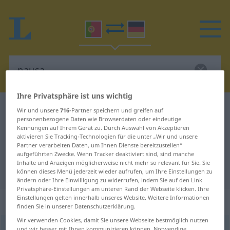
Ihre Privatsphäre ist uns wichtig
Portugiesisch-Deutsch Wörterbuch
pausa
Wir und unsere
716
-Partner speichern und greifen auf
personenbezogene Daten wie Browserdaten oder eindeutige
Portugiesisch-Deutsch
Kennungen auf Ihrem Gerät zu. Durch Auswahl von Akzeptieren
aktivieren Sie Tracking-Technologien für die unter „Wir und unsere
Übersetzung für "pausa"
Partner verarbeiten Daten, um Ihnen Dienste bereitzustellen“
aufgeführten Zwecke. Wenn Tracker deaktiviert sind, sind manche
Inhalte und Anzeigen möglicherweise nicht mehr so relevant für Sie. Sie
"pausa" Deutsch Übersetzung
können dieses Menü jederzeit wieder aufrufen, um Ihre Einstellungen zu
ändern oder Ihre Einwilligung zu widerrufen, indem Sie auf den Link
Privatsphäre-Einstellungen am unteren Rand der Webseite klicken. Ihre
Einstellungen gelten innerhalb unseres Website. Weitere Informationen
„pausa“
: feminino
finden Sie in unserer Datenschutzerklärung.
Wir verwenden Cookies, damit Sie unsere Webseite bestmöglich nutzen
pausa
[ˈpauzɜ]
f
und wir besser mit Ihnen kommunizieren können. Notwendige,