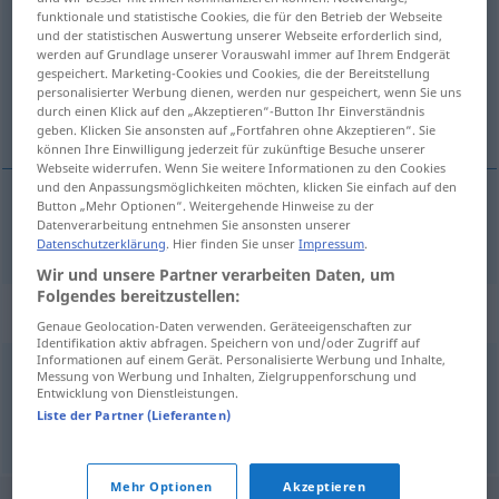
funktionale und statistische Cookies, die für den Betrieb der Webseite
und der statistischen Auswertung unserer Webseite erforderlich sind,
Übersicht aller Übersetzungen
werden auf Grundlage unserer Vorauswahl immer auf Ihrem Endgerät
(Für mehr Details die Übersetzung anklicken/antippen)
gespeichert. Marketing-Cookies und Cookies, die der Bereitstellung
personalisierter Werbung dienen, werden nur gespeichert, wenn Sie uns
durch einen Klick auf den „Akzeptieren“-Button Ihr Einverständnis
Pause
geben. Klicken Sie ansonsten auf „Fortfahren ohne Akzeptieren“. Sie
können Ihre Einwilligung jederzeit für zukünftige Besuche unserer
Webseite widerrufen. Wenn Sie weitere Informationen zu den Cookies
und den Anpassungsmöglichkeiten möchten, klicken Sie einfach auf den
Button „Mehr Optionen“. Weitergehende Hinweise zu der
Datenverarbeitung entnehmen Sie ansonsten unserer
Pause
f
pausa
Datenschutzerklärung
. Hier finden Sie unser
Impressum
.
Wir und unsere Partner verarbeiten Daten, um
Folgendes bereitzustellen:
Synonyme für "pausa"
Genaue Geolocation-Daten verwenden. Geräteeigenschaften zur
Identifikation aktiv abfragen. Speichern von und/oder Zugriff auf
Informationen auf einem Gerät. Personalisierte Werbung und Inhalte,
Messung von Werbung und Inhalten, Zielgruppenforschung und
intervalo
Entwicklung von Dienstleistungen.
Liste der Partner (Lieferanten)
© LibreOffice
Mehr Optionen
Akzeptieren