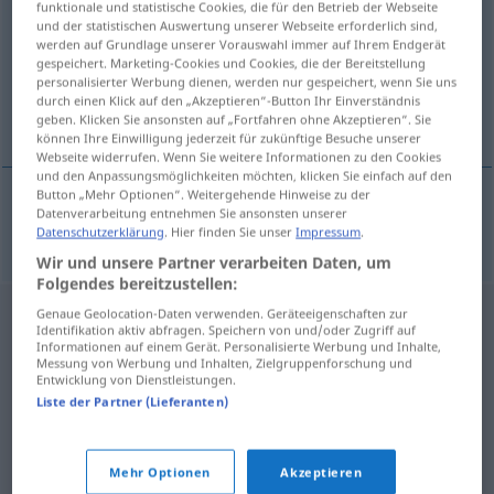
funktionale und statistische Cookies, die für den Betrieb der Webseite
und der statistischen Auswertung unserer Webseite erforderlich sind,
Übersicht aller Übersetzungen
werden auf Grundlage unserer Vorauswahl immer auf Ihrem Endgerät
gespeichert. Marketing-Cookies und Cookies, die der Bereitstellung
(Für mehr Details die Übersetzung anklicken/antippen)
personalisierter Werbung dienen, werden nur gespeichert, wenn Sie uns
durch einen Klick auf den „Akzeptieren“-Button Ihr Einverständnis
Treppenabsatz
geben. Klicken Sie ansonsten auf „Fortfahren ohne Akzeptieren“. Sie
können Ihre Einwilligung jederzeit für zukünftige Besuche unserer
Webseite widerrufen. Wenn Sie weitere Informationen zu den Cookies
und den Anpassungsmöglichkeiten möchten, klicken Sie einfach auf den
Button „Mehr Optionen“. Weitergehende Hinweise zu der
Datenverarbeitung entnehmen Sie ansonsten unserer
(Treppen)Absatz
m
patamar
Datenschutzerklärung
. Hier finden Sie unser
Impressum
.
Wir und unsere Partner verarbeiten Daten, um
Folgendes bereitzustellen:
Genaue Geolocation-Daten verwenden. Geräteeigenschaften zur
Identifikation aktiv abfragen. Speichern von und/oder Zugriff auf
Informationen auf einem Gerät. Personalisierte Werbung und Inhalte,
Messung von Werbung und Inhalten, Zielgruppenforschung und
Entwicklung von Dienstleistungen.
Liste der Partner (Lieferanten)
Mehr Optionen
Akzeptieren