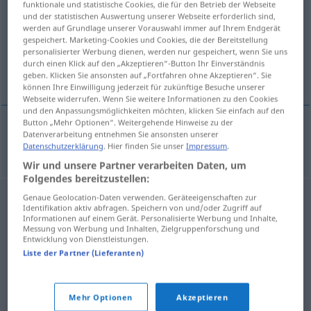
funktionale und statistische Cookies, die für den Betrieb der Webseite
und der statistischen Auswertung unserer Webseite erforderlich sind,
Übersicht aller Übersetzungen
werden auf Grundlage unserer Vorauswahl immer auf Ihrem Endgerät
gespeichert. Marketing-Cookies und Cookies, die der Bereitstellung
(Für mehr Details die Übersetzung anklicken/antippen)
personalisierter Werbung dienen, werden nur gespeichert, wenn Sie uns
durch einen Klick auf den „Akzeptieren“-Button Ihr Einverständnis
Ozonschicht
geben. Klicken Sie ansonsten auf „Fortfahren ohne Akzeptieren“. Sie
können Ihre Einwilligung jederzeit für zukünftige Besuche unserer
Webseite widerrufen. Wenn Sie weitere Informationen zu den Cookies
und den Anpassungsmöglichkeiten möchten, klicken Sie einfach auf den
Button „Mehr Optionen“. Weitergehende Hinweise zu der
Datenverarbeitung entnehmen Sie ansonsten unserer
Ozonschicht
f
ozonosfera
Datenschutzerklärung
. Hier finden Sie unser
Impressum
.
Wir und unsere Partner verarbeiten Daten, um
Folgendes bereitzustellen:
Genaue Geolocation-Daten verwenden. Geräteeigenschaften zur
Identifikation aktiv abfragen. Speichern von und/oder Zugriff auf
Informationen auf einem Gerät. Personalisierte Werbung und Inhalte,
Messung von Werbung und Inhalten, Zielgruppenforschung und
Entwicklung von Dienstleistungen.
Liste der Partner (Lieferanten)
Mehr Optionen
Akzeptieren