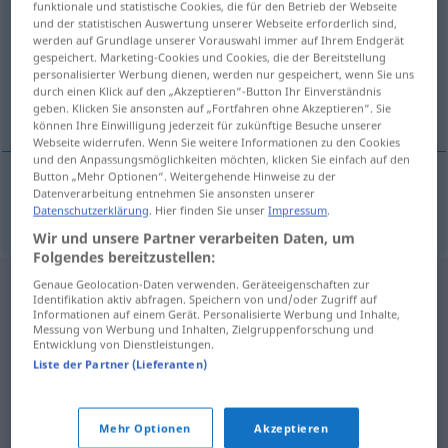
funktionale und statistische Cookies, die für den Betrieb der Webseite
und der statistischen Auswertung unserer Webseite erforderlich sind,
Übersicht aller Übersetzungen
werden auf Grundlage unserer Vorauswahl immer auf Ihrem Endgerät
gespeichert. Marketing-Cookies und Cookies, die der Bereitstellung
(Für mehr Details die Übersetzung anklicken/antippen)
personalisierter Werbung dienen, werden nur gespeichert, wenn Sie uns
durch einen Klick auf den „Akzeptieren“-Button Ihr Einverständnis
Oxymoron
geben. Klicken Sie ansonsten auf „Fortfahren ohne Akzeptieren“. Sie
können Ihre Einwilligung jederzeit für zukünftige Besuche unserer
Webseite widerrufen. Wenn Sie weitere Informationen zu den Cookies
und den Anpassungsmöglichkeiten möchten, klicken Sie einfach auf den
Button „Mehr Optionen“. Weitergehende Hinweise zu der
Datenverarbeitung entnehmen Sie ansonsten unserer
Oxymoron
n
oximoro
LIT
Datenschutzerklärung
. Hier finden Sie unser
Impressum
.
Wir und unsere Partner verarbeiten Daten, um
Folgendes bereitzustellen:
Genaue Geolocation-Daten verwenden. Geräteeigenschaften zur
Identifikation aktiv abfragen. Speichern von und/oder Zugriff auf
Informationen auf einem Gerät. Personalisierte Werbung und Inhalte,
Messung von Werbung und Inhalten, Zielgruppenforschung und
Entwicklung von Dienstleistungen.
Liste der Partner (Lieferanten)
Mehr Optionen
Akzeptieren