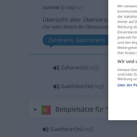
Wir verwend
ouvinte
[oˈvĩtɨ]
m/f
kommunizier
der statist
Übersicht aller Übersetzungen
immer auf I
(Für mehr Details die Übersetzung anklicken/an
Werbung die
Einverständ
jederzeit f
Zuhörerin, Gasthörerin
und den Anp
Weitergehen
Hier finden
Wir und 
Zuhörer(in)
m(f)
Genaue Geol
und/oder Zu
Werbung und
Liste der P
Gasthörer(in)
m(f)
Beispielsätze für "ouvinte"
Gasthörer(in)
m(f)