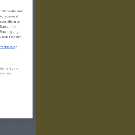
er Webseite und
 Vorauswahl
sonalisierter
Button Ihr
Einwilligung
zu den Cookies
.
zerklärung
.
eichern von
sung von