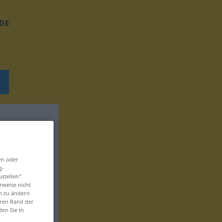
DE
en oder
g-
ustellen“
rweise nicht
en zu ändern
eren Rand der
den Sie in