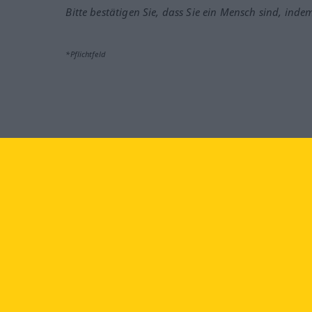
Bitte bestätigen Sie, dass Sie ein Mensch sind, inde
*Pflichtfeld
Besuchen Sie uns auf:
faceb
Langenscheidt