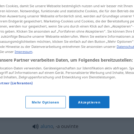
en Cookies, damit Sie unsere Webseite bestmöglich nutzen und wir besser mit Ihnen
en können. Notwendige, funktionale und statistische Cookies, die für den Betrieb d
ischen Auswertung unserer Webseite erforderlich sind, werden auf Grundlage unserer
hrem Endgerät gespeichert. Marketing-Cookies und Cookies, die der Bereitstellung per
tippen)
nen, werden nur gespeichert, wenn Sie uns durch einen Klick auf den „Akzeptieren“-
nis geben. Klicken Sie ansonsten auf „Fortfahren ohne Akzeptieren“. Sie können Ihre 
ür zukünftige Besuche unserer Webseite widerrufen. Wenn Sie weitere Informationen 
assungsmöglichkeiten möchten, klicken Sie einfach auf den Button „Mehr Optionen“
de Hinweise zu der Datenverarbeitung entnehmen Sie ansonsten unserer
Datenschut
 Sie unser
Impressum
.
unsere Partner verarbeiten Daten, um Folgendes bereitzustellen:
ouvinte
ocation-Daten verwenden. Geräteeigenschaften zur Identifikation aktiv abfragen. Sp
griff auf Informationen auf einem Gerät. Personalisierte Werbung und Inhalte, Mes
 Inhalten, Zielgruppenforschung und Entwicklung von Dienstleistungen.
artner (Lieferanten)
ouvinte
UNIV
Mehr Optionen
Akzeptieren
aluno
, -a ouvinte