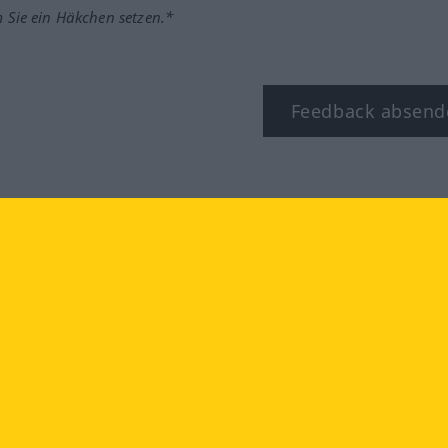
m Sie ein Häkchen setzen.*
Feedback absend
ook
YouTube
Instagram