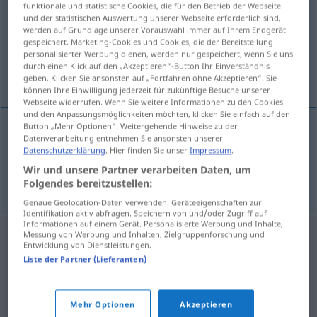
funktionale und statistische Cookies, die für den Betrieb der Webseite
und der statistischen Auswertung unserer Webseite erforderlich sind,
Übersicht aller Übersetzungen
werden auf Grundlage unserer Vorauswahl immer auf Ihrem Endgerät
gespeichert. Marketing-Cookies und Cookies, die der Bereitstellung
(Für mehr Details die Übersetzung anklicken/antippen)
personalisierter Werbung dienen, werden nur gespeichert, wenn Sie uns
durch einen Klick auf den „Akzeptieren“-Button Ihr Einverständnis
Goldmünze, Geld
geben. Klicken Sie ansonsten auf „Fortfahren ohne Akzeptieren“. Sie
können Ihre Einwilligung jederzeit für zukünftige Besuche unserer
Webseite widerrufen. Wenn Sie weitere Informationen zu den Cookies
und den Anpassungsmöglichkeiten möchten, klicken Sie einfach auf den
Button „Mehr Optionen“. Weitergehende Hinweise zu der
Datenverarbeitung entnehmen Sie ansonsten unserer
Goldmünze
f
,
-stück
f
ourama
Datenschutzerklärung
. Hier finden Sie unser
Impressum
.
Wir und unsere Partner verarbeiten Daten, um
Geld
n
ourama
Folgendes bereitzustellen:
Genaue Geolocation-Daten verwenden. Geräteeigenschaften zur
Identifikation aktiv abfragen. Speichern von und/oder Zugriff auf
Informationen auf einem Gerät. Personalisierte Werbung und Inhalte,
Messung von Werbung und Inhalten, Zielgruppenforschung und
Entwicklung von Dienstleistungen.
Liste der Partner (Lieferanten)
Mehr Optionen
Akzeptieren