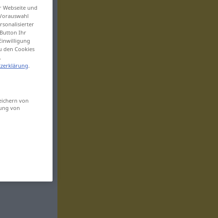
er Webseite und
 Vorauswahl
sonalisierter
Button Ihr
Einwilligung
zu den Cookies
.
zerklärung
.
eichern von
sung von