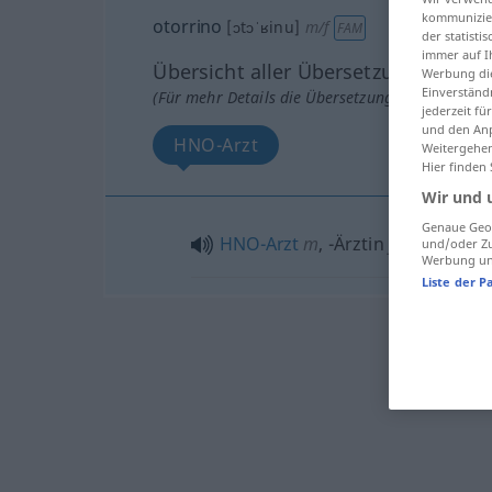
kommunizier
otorrino
[ɔtɔˈʁinu]
m/f
FAM
der statist
immer auf I
Übersicht aller Übersetzungen
Werbung die
Einverständ
(Für mehr Details die Übersetzung anklicken/an
jederzeit f
und den Anp
HNO-Arzt
Weitergehen
Hier finden
Wir und 
Genaue Geol
HNO-Arzt
m
,
-Ärztin
f
und/oder Zu
Werbung und
Liste der P