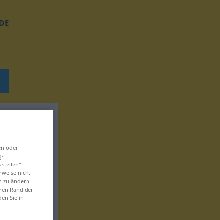
DE
en oder
g-
ustellen“
rweise nicht
en zu ändern
eren Rand der
den Sie in