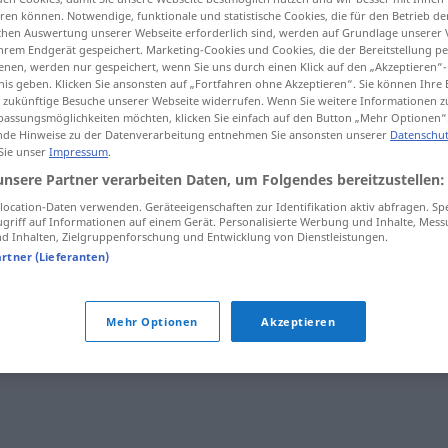
en können. Notwendige, funktionale und statistische Cookies, die für den Betrieb d
ischen Auswertung unserer Webseite erforderlich sind, werden auf Grundlage unserer
hrem Endgerät gespeichert. Marketing-Cookies und Cookies, die der Bereitstellung per
nen, werden nur gespeichert, wenn Sie uns durch einen Klick auf den „Akzeptieren“-
nis geben. Klicken Sie ansonsten auf „Fortfahren ohne Akzeptieren“. Sie können Ihre 
tippen)
ür zukünftige Besuche unserer Webseite widerrufen. Wenn Sie weitere Informationen 
assungsmöglichkeiten möchten, klicken Sie einfach auf den Button „Mehr Optionen“
de Hinweise zu der Datenverarbeitung entnehmen Sie ansonsten unserer
Datenschut
 Sie unser
Impressum
.
unsere Partner verarbeiten Daten, um Folgendes bereitzustellen:
ocation-Daten verwenden. Geräteeigenschaften zur Identifikation aktiv abfragen. Sp
otorrino
griff auf Informationen auf einem Gerät. Personalisierte Werbung und Inhalte, Mes
FAM
 Inhalten, Zielgruppenforschung und Entwicklung von Dienstleistungen.
artner (Lieferanten)
Mehr Optionen
Akzeptieren