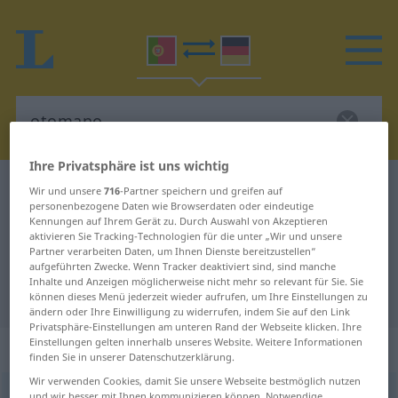
Ihre Privatsphäre ist uns wichtig
Portugiesisch-Deutsch Wörterbuch
otomano
Wir und unsere
716
-Partner speichern und greifen auf
personenbezogene Daten wie Browserdaten oder eindeutige
Portugiesisch-Deutsch
Kennungen auf Ihrem Gerät zu. Durch Auswahl von Akzeptieren
aktivieren Sie Tracking-Technologien für die unter „Wir und unsere
Übersetzung für "otomano"
Partner verarbeiten Daten, um Ihnen Dienste bereitzustellen“
aufgeführten Zwecke. Wenn Tracker deaktiviert sind, sind manche
Inhalte und Anzeigen möglicherweise nicht mehr so relevant für Sie. Sie
"otomano" Deutsch Übersetzung
können dieses Menü jederzeit wieder aufrufen, um Ihre Einstellungen zu
ändern oder Ihre Einwilligung zu widerrufen, indem Sie auf den Link
Privatsphäre-Einstellungen am unteren Rand der Webseite klicken. Ihre
Einstellungen gelten innerhalb unseres Website. Weitere Informationen
„otomano“
finden Sie in unserer Datenschutzerklärung.
Wir verwenden Cookies, damit Sie unsere Webseite bestmöglich nutzen
otomano
[ɔtɔˈmɜnu]
und wir besser mit Ihnen kommunizieren können. Notwendige,