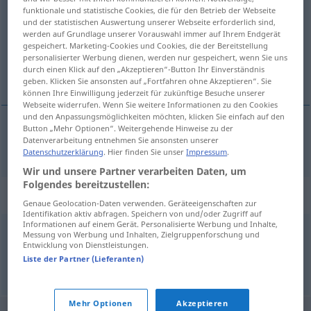
funktionale und statistische Cookies, die für den Betrieb der Webseite
und der statistischen Auswertung unserer Webseite erforderlich sind,
Übersicht aller Übersetzungen
werden auf Grundlage unserer Vorauswahl immer auf Ihrem Endgerät
(Für mehr Details die Übersetzung anklicken/antippen)
gespeichert. Marketing-Cookies und Cookies, die der Bereitstellung
personalisierter Werbung dienen, werden nur gespeichert, wenn Sie uns
durch einen Klick auf den „Akzeptieren“-Button Ihr Einverständnis
osmanisch
geben. Klicken Sie ansonsten auf „Fortfahren ohne Akzeptieren“. Sie
können Ihre Einwilligung jederzeit für zukünftige Besuche unserer
Webseite widerrufen. Wenn Sie weitere Informationen zu den Cookies
und den Anpassungsmöglichkeiten möchten, klicken Sie einfach auf den
Button „Mehr Optionen“. Weitergehende Hinweise zu der
Datenverarbeitung entnehmen Sie ansonsten unserer
osmanisch
otomano
HIST
Datenschutzerklärung
. Hier finden Sie unser
Impressum
.
Wir und unsere Partner verarbeiten Daten, um
Folgendes bereitzustellen:
Synonyme für "otomano"
Genaue Geolocation-Daten verwenden. Geräteeigenschaften zur
Identifikation aktiv abfragen. Speichern von und/oder Zugriff auf
Informationen auf einem Gerät. Personalisierte Werbung und Inhalte,
Messung von Werbung und Inhalten, Zielgruppenforschung und
turco
Entwicklung von Dienstleistungen.
Liste der Partner (Lieferanten)
© LibreOffice
Mehr Optionen
Akzeptieren