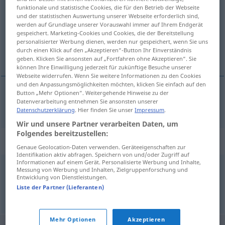
funktionale und statistische Cookies, die für den Betrieb der Webseite
und der statistischen Auswertung unserer Webseite erforderlich sind,
Übersicht aller Übersetzungen
werden auf Grundlage unserer Vorauswahl immer auf Ihrem Endgerät
(Für mehr Details die Übersetzung anklicken/antippen)
gespeichert. Marketing-Cookies und Cookies, die der Bereitstellung
personalisierter Werbung dienen, werden nur gespeichert, wenn Sie uns
durch einen Klick auf den „Akzeptieren“-Button Ihr Einverständnis
ordnungsliebend
geben. Klicken Sie ansonsten auf „Fortfahren ohne Akzeptieren“. Sie
können Ihre Einwilligung jederzeit für zukünftige Besuche unserer
Webseite widerrufen. Wenn Sie weitere Informationen zu den Cookies
und den Anpassungsmöglichkeiten möchten, klicken Sie einfach auf den
Button „Mehr Optionen“. Weitergehende Hinweise zu der
Datenverarbeitung entnehmen Sie ansonsten unserer
ordnungsliebend
ordeiro
Datenschutzerklärung
. Hier finden Sie unser
Impressum
.
Wir und unsere Partner verarbeiten Daten, um
Folgendes bereitzustellen:
Synonyme für "ordeiro"
Genaue Geolocation-Daten verwenden. Geräteeigenschaften zur
Identifikation aktiv abfragen. Speichern von und/oder Zugriff auf
Informationen auf einem Gerät. Personalisierte Werbung und Inhalte,
Messung von Werbung und Inhalten, Zielgruppenforschung und
moderado
,
sensato
,
ajuizado
,
judicioso
Entwicklung von Dienstleistungen.
Liste der Partner (Lieferanten)
© LibreOffice
Mehr Optionen
Akzeptieren