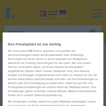
Ihre Privatsphäre ist uns wichtig
Portugiesisch-Deutsch Wörterbuch
ordeiro
Wir und unsere
716
-Partner speichern und greifen auf
personenbezogene Daten wie Browserdaten oder eindeutige
Portugiesisch-Deutsch
Kennungen auf Ihrem Gerät zu. Durch Auswahl von Akzeptieren
aktivieren Sie Tracking-Technologien für die unter „Wir und unsere
Übersetzung für "ordeiro"
Partner verarbeiten Daten, um Ihnen Dienste bereitzustellen“
aufgeführten Zwecke. Wenn Tracker deaktiviert sind, sind manche
Inhalte und Anzeigen möglicherweise nicht mehr so relevant für Sie. Sie
"ordeiro" Deutsch Übersetzung
können dieses Menü jederzeit wieder aufrufen, um Ihre Einstellungen zu
ändern oder Ihre Einwilligung zu widerrufen, indem Sie auf den Link
Privatsphäre-Einstellungen am unteren Rand der Webseite klicken. Ihre
Einstellungen gelten innerhalb unseres Website. Weitere Informationen
„ordeiro“
finden Sie in unserer Datenschutzerklärung.
Wir verwenden Cookies, damit Sie unsere Webseite bestmöglich nutzen
ordeiro
[orˈdɜiru]
und wir besser mit Ihnen kommunizieren können. Notwendige,