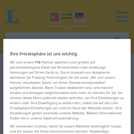
Ihre Privatsphäre ist uns wichtig
Wir und unsere
716
-Partner speichern und greifen auf
Portugiesisch-Deutsch Wörterbuch
orangotango
personenbezogene Daten wie Browserdaten oder eindeutige
Portugiesisch-Deutsch
Kennungen auf Ihrem Gerät zu. Durch Auswahl von Akzeptieren
aktivieren Sie Tracking-Technologien für die unter „Wir und unsere
Übersetzung für "orangotango"
Partner verarbeiten Daten, um Ihnen Dienste bereitzustellen“
aufgeführten Zwecke. Wenn Tracker deaktiviert sind, sind manche
Inhalte und Anzeigen möglicherweise nicht mehr so relevant für Sie. Sie
können dieses Menü jederzeit wieder aufrufen, um Ihre Einstellungen zu
"orangotango" Deutsch
ändern oder Ihre Einwilligung zu widerrufen, indem Sie auf den Link
Privatsphäre-Einstellungen am unteren Rand der Webseite klicken. Ihre
Übersetzung
Einstellungen gelten innerhalb unseres Website. Weitere Informationen
finden Sie in unserer Datenschutzerklärung.
„orangotango“
: masculino
Wir verwenden Cookies, damit Sie unsere Webseite bestmöglich nutzen
und wir besser mit Ihnen kommunizieren können. Notwendige,