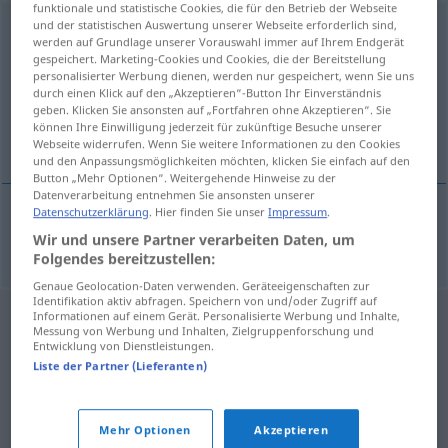
funktionale und statistische Cookies, die für den Betrieb der Webseite
und der statistischen Auswertung unserer Webseite erforderlich sind,
orangotango
[orɜ̃guˈtɜ̃gu]
m
werden auf Grundlage unserer Vorauswahl immer auf Ihrem Endgerät
gespeichert. Marketing-Cookies und Cookies, die der Bereitstellung
Übersicht aller Übersetzungen
personalisierter Werbung dienen, werden nur gespeichert, wenn Sie uns
(Für mehr Details die Übersetzung anklicken/antippen)
durch einen Klick auf den „Akzeptieren“-Button Ihr Einverständnis
geben. Klicken Sie ansonsten auf „Fortfahren ohne Akzeptieren“. Sie
können Ihre Einwilligung jederzeit für zukünftige Besuche unserer
Orang-Utan
Webseite widerrufen. Wenn Sie weitere Informationen zu den Cookies
und den Anpassungsmöglichkeiten möchten, klicken Sie einfach auf den
Button „Mehr Optionen“. Weitergehende Hinweise zu der
Datenverarbeitung entnehmen Sie ansonsten unserer
Datenschutzerklärung
. Hier finden Sie unser
Impressum
.
Orang-Utan
m
orangotango
Wir und unsere Partner verarbeiten Daten, um
Folgendes bereitzustellen:
Genaue Geolocation-Daten verwenden. Geräteeigenschaften zur
Identifikation aktiv abfragen. Speichern von und/oder Zugriff auf
Informationen auf einem Gerät. Personalisierte Werbung und Inhalte,
Messung von Werbung und Inhalten, Zielgruppenforschung und
Entwicklung von Dienstleistungen.
Liste der Partner (Lieferanten)
Mehr Optionen
Akzeptieren