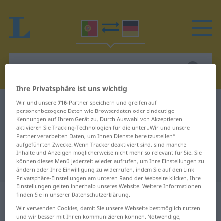
Ihre Privatsphäre ist uns wichtig
Wir und unsere
716
-Partner speichern und greifen auf
Portugiesisch-Deutsch Wörterbuch
orador
personenbezogene Daten wie Browserdaten oder eindeutige
Portugiesisch-Deutsch
Kennungen auf Ihrem Gerät zu. Durch Auswahl von Akzeptieren
aktivieren Sie Tracking-Technologien für die unter „Wir und unsere
Übersetzung für "orador"
Partner verarbeiten Daten, um Ihnen Dienste bereitzustellen“
aufgeführten Zwecke. Wenn Tracker deaktiviert sind, sind manche
Inhalte und Anzeigen möglicherweise nicht mehr so relevant für Sie. Sie
können dieses Menü jederzeit wieder aufrufen, um Ihre Einstellungen zu
"orador" Deutsch Übersetzung
ändern oder Ihre Einwilligung zu widerrufen, indem Sie auf den Link
Privatsphäre-Einstellungen am unteren Rand der Webseite klicken. Ihre
Einstellungen gelten innerhalb unseres Website. Weitere Informationen
„orador(a)“
: masculino com
finden Sie in unserer Datenschutzerklärung.
feminino entre parênteses
Wir verwenden Cookies, damit Sie unsere Webseite bestmöglich nutzen
und wir besser mit Ihnen kommunizieren können. Notwendige,