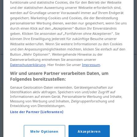
funktionale und statistische Cookies, die für den Betrieb der Webseite
orador
[orɜˈdor(ɜ)]
m(f)
und der statistischen Auswertung unserer Webseite erforderlich sind,
werden auf Grundlage unserer Vorauswahl immer auf Ihrem Endgerät
gespeichert. Marketing-Cookies und Cookies, die der Bereitstellung
Übersicht aller Übersetzungen
personalisierter Werbung dienen, werden nur gespeichert, wenn Sie uns
(Für mehr Details die Übersetzung anklicken/antippen)
durch einen Klick auf den „Akzeptieren“-Button Ihr Einverständnis
geben. Klicken Sie ansonsten auf „Fortfahren ohne Akzeptieren“. Sie
können Ihre Einwilligung jederzeit für zukünftige Besuche unserer
Rednerin
Webseite widerrufen. Wenn Sie weitere Informationen zu den Cookies
und den Anpassungsmöglichkeiten möchten, klicken Sie einfach auf den
Button „Mehr Optionen“. Weitergehende Hinweise zu der
Datenverarbeitung entnehmen Sie ansonsten unserer
Datenschutzerklärung
. Hier finden Sie unser
Impressum
.
Redner(in)
m(f)
orador(a)
Wir und unsere Partner verarbeiten Daten, um
Folgendes bereitzustellen:
Genaue Geolocation-Daten verwenden. Geräteeigenschaften zur
Identifikation aktiv abfragen. Speichern von und/oder Zugriff auf
Informationen auf einem Gerät. Personalisierte Werbung und Inhalte,
Messung von Werbung und Inhalten, Zielgruppenforschung und
Entwicklung von Dienstleistungen.
Liste der Partner (Lieferanten)
Mehr Optionen
Akzeptieren