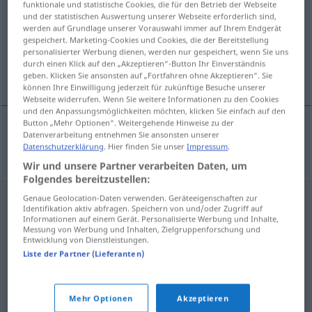
funktionale und statistische Cookies, die für den Betrieb der Webseite
und der statistischen Auswertung unserer Webseite erforderlich sind,
Übersicht aller Übersetzungen
werden auf Grundlage unserer Vorauswahl immer auf Ihrem Endgerät
gespeichert. Marketing-Cookies und Cookies, die der Bereitstellung
(Für mehr Details die Übersetzung anklicken/antippen)
personalisierter Werbung dienen, werden nur gespeichert, wenn Sie uns
durch einen Klick auf den „Akzeptieren“-Button Ihr Einverständnis
Onkologie
geben. Klicken Sie ansonsten auf „Fortfahren ohne Akzeptieren“. Sie
können Ihre Einwilligung jederzeit für zukünftige Besuche unserer
Webseite widerrufen. Wenn Sie weitere Informationen zu den Cookies
und den Anpassungsmöglichkeiten möchten, klicken Sie einfach auf den
Button „Mehr Optionen“. Weitergehende Hinweise zu der
Datenverarbeitung entnehmen Sie ansonsten unserer
Onkologie
f
oncologia
Datenschutzerklärung
. Hier finden Sie unser
Impressum
.
Wir und unsere Partner verarbeiten Daten, um
Folgendes bereitzustellen:
Genaue Geolocation-Daten verwenden. Geräteeigenschaften zur
Identifikation aktiv abfragen. Speichern von und/oder Zugriff auf
Informationen auf einem Gerät. Personalisierte Werbung und Inhalte,
Messung von Werbung und Inhalten, Zielgruppenforschung und
Entwicklung von Dienstleistungen.
Liste der Partner (Lieferanten)
Mehr Optionen
Akzeptieren