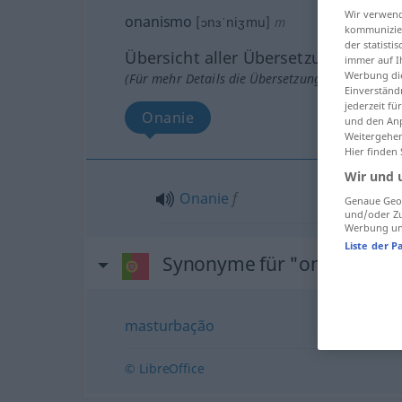
Wir verwend
onanismo
[ɔnɜˈniʒmu]
m
kommunizier
der statist
Übersicht aller Übersetzungen
immer auf I
Werbung die
(Für mehr Details die Übersetzung anklicken/an
Einverständ
jederzeit f
Onanie
und den Anp
Weitergehen
Hier finden
Wir und 
Onanie
f
Genaue Geol
und/oder Zu
Werbung und
Liste der P
Synonyme für "onanismo"
masturbação
© LibreOffice