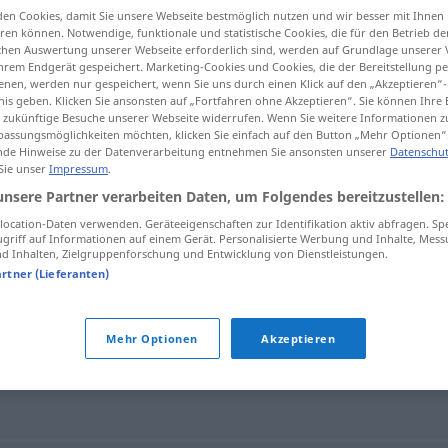
en Cookies, damit Sie unsere Webseite bestmöglich nutzen und wir besser mit Ihnen
en können. Notwendige, funktionale und statistische Cookies, die für den Betrieb d
ischen Auswertung unserer Webseite erforderlich sind, werden auf Grundlage unserer
hrem Endgerät gespeichert. Marketing-Cookies und Cookies, die der Bereitstellung per
nen, werden nur gespeichert, wenn Sie uns durch einen Klick auf den „Akzeptieren“-
tippen)
nis geben. Klicken Sie ansonsten auf „Fortfahren ohne Akzeptieren“. Sie können Ihre 
ür zukünftige Besuche unserer Webseite widerrufen. Wenn Sie weitere Informationen 
assungsmöglichkeiten möchten, klicken Sie einfach auf den Button „Mehr Optionen“
de Hinweise zu der Datenverarbeitung entnehmen Sie ansonsten unserer
Datenschut
 Sie unser
Impressum
.
unsere Partner verarbeiten Daten, um Folgendes bereitzustellen:
onanismo
ocation-Daten verwenden. Geräteeigenschaften zur Identifikation aktiv abfragen. Sp
griff auf Informationen auf einem Gerät. Personalisierte Werbung und Inhalte, Mes
 Inhalten, Zielgruppenforschung und Entwicklung von Dienstleistungen.
artner (Lieferanten)
Mehr Optionen
Akzeptieren