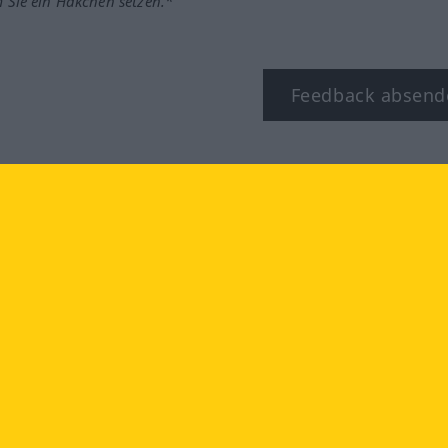
m Sie ein Häkchen setzen.*
Feedback absend
ook
YouTube
Instagram