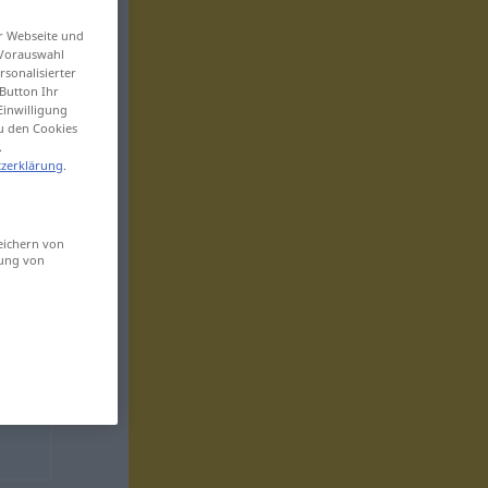
er Webseite und
 Vorauswahl
sonalisierter
Button Ihr
Einwilligung
zu den Cookies
.
zerklärung
.
eichern von
sung von