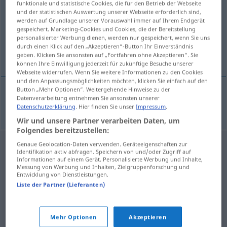
funktionale und statistische Cookies, die für den Betrieb der Webseite
und der statistischen Auswertung unserer Webseite erforderlich sind,
Übersicht aller Übersetzungen
werden auf Grundlage unserer Vorauswahl immer auf Ihrem Endgerät
gespeichert. Marketing-Cookies und Cookies, die der Bereitstellung
(Für mehr Details die Übersetzung anklicken/antippen)
personalisierter Werbung dienen, werden nur gespeichert, wenn Sie uns
durch einen Klick auf den „Akzeptieren“-Button Ihr Einverständnis
Schulterblatt
geben. Klicken Sie ansonsten auf „Fortfahren ohne Akzeptieren“. Sie
können Ihre Einwilligung jederzeit für zukünftige Besuche unserer
Webseite widerrufen. Wenn Sie weitere Informationen zu den Cookies
und den Anpassungsmöglichkeiten möchten, klicken Sie einfach auf den
Button „Mehr Optionen“. Weitergehende Hinweise zu der
Datenverarbeitung entnehmen Sie ansonsten unserer
Schulterblatt
n
omoplata
Datenschutzerklärung
. Hier finden Sie unser
Impressum
.
Wir und unsere Partner verarbeiten Daten, um
Folgendes bereitzustellen:
Genaue Geolocation-Daten verwenden. Geräteeigenschaften zur
Identifikation aktiv abfragen. Speichern von und/oder Zugriff auf
Informationen auf einem Gerät. Personalisierte Werbung und Inhalte,
Messung von Werbung und Inhalten, Zielgruppenforschung und
Entwicklung von Dienstleistungen.
Liste der Partner (Lieferanten)
Mehr Optionen
Akzeptieren