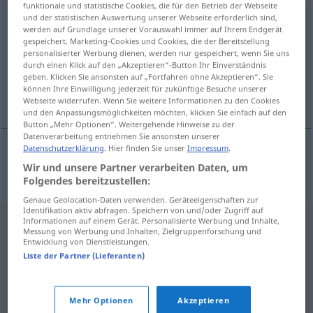
funktionale und statistische Cookies, die für den Betrieb der Webseite
und der statistischen Auswertung unserer Webseite erforderlich sind,
omnipresente
[ɔmniprɨˈzẽtɨ]
werden auf Grundlage unserer Vorauswahl immer auf Ihrem Endgerät
gespeichert. Marketing-Cookies und Cookies, die der Bereitstellung
Übersicht aller Übersetzungen
personalisierter Werbung dienen, werden nur gespeichert, wenn Sie uns
(Für mehr Details die Übersetzung anklicken/antippen)
durch einen Klick auf den „Akzeptieren“-Button Ihr Einverständnis
geben. Klicken Sie ansonsten auf „Fortfahren ohne Akzeptieren“. Sie
können Ihre Einwilligung jederzeit für zukünftige Besuche unserer
allgegenwärtig
Webseite widerrufen. Wenn Sie weitere Informationen zu den Cookies
und den Anpassungsmöglichkeiten möchten, klicken Sie einfach auf den
Button „Mehr Optionen“. Weitergehende Hinweise zu der
Datenverarbeitung entnehmen Sie ansonsten unserer
Datenschutzerklärung
. Hier finden Sie unser
Impressum
.
allgegenwärtig
omnipresente
Wir und unsere Partner verarbeiten Daten, um
Folgendes bereitzustellen:
Genaue Geolocation-Daten verwenden. Geräteeigenschaften zur
Identifikation aktiv abfragen. Speichern von und/oder Zugriff auf
Informationen auf einem Gerät. Personalisierte Werbung und Inhalte,
Messung von Werbung und Inhalten, Zielgruppenforschung und
Entwicklung von Dienstleistungen.
Liste der Partner (Lieferanten)
Mehr Optionen
Akzeptieren