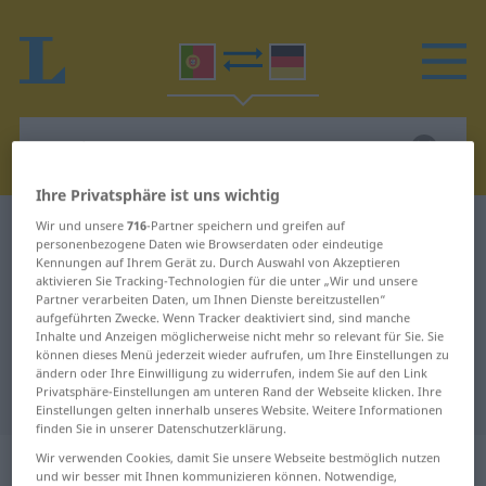
Ihre Privatsphäre ist uns wichtig
Wir und unsere
716
-Partner speichern und greifen auf
Portugiesisch-Deutsch Wörterbuch
omnipresente
personenbezogene Daten wie Browserdaten oder eindeutige
Portugiesisch-Deutsch
Kennungen auf Ihrem Gerät zu. Durch Auswahl von Akzeptieren
aktivieren Sie Tracking-Technologien für die unter „Wir und unsere
Übersetzung für "omnipresente"
Partner verarbeiten Daten, um Ihnen Dienste bereitzustellen“
aufgeführten Zwecke. Wenn Tracker deaktiviert sind, sind manche
Inhalte und Anzeigen möglicherweise nicht mehr so relevant für Sie. Sie
können dieses Menü jederzeit wieder aufrufen, um Ihre Einstellungen zu
"omnipresente" Deutsch
ändern oder Ihre Einwilligung zu widerrufen, indem Sie auf den Link
Privatsphäre-Einstellungen am unteren Rand der Webseite klicken. Ihre
Übersetzung
Einstellungen gelten innerhalb unseres Website. Weitere Informationen
finden Sie in unserer Datenschutzerklärung.
„omnipresente“
Wir verwenden Cookies, damit Sie unsere Webseite bestmöglich nutzen
und wir besser mit Ihnen kommunizieren können. Notwendige,