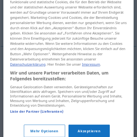
funktionale und statistische Cookies, die für den Betrieb der Webseite
und der statistischen Auswertung unserer Webseite erforderlich sind,
Übersicht aller Übersetzungen
werden auf Grundlage unserer Vorauswahl immer auf Ihrem Endgerät
gespeichert. Marketing-Cookies und Cookies, die der Bereitstellung
(Für mehr Details die Übersetzung anklicken/antippen)
personalisierter Werbung dienen, werden nur gespeichert, wenn Sie uns
durch einen Klick auf den „Akzeptieren“-Button Ihr Einverständnis
Olivenanbau
geben. Klicken Sie ansonsten auf „Fortfahren ohne Akzeptieren“. Sie
können Ihre Einwilligung jederzeit für zukünftige Besuche unserer
Webseite widerrufen. Wenn Sie weitere Informationen zu den Cookies
und den Anpassungsmöglichkeiten möchten, klicken Sie einfach auf den
Button „Mehr Optionen“. Weitergehende Hinweise zu der
Datenverarbeitung entnehmen Sie ansonsten unserer
Olivenanbau
m
olivicultura
Datenschutzerklärung
. Hier finden Sie unser
Impressum
.
Wir und unsere Partner verarbeiten Daten, um
Folgendes bereitzustellen:
Genaue Geolocation-Daten verwenden. Geräteeigenschaften zur
Identifikation aktiv abfragen. Speichern von und/oder Zugriff auf
Informationen auf einem Gerät. Personalisierte Werbung und Inhalte,
Messung von Werbung und Inhalten, Zielgruppenforschung und
Entwicklung von Dienstleistungen.
Liste der Partner (Lieferanten)
Mehr Optionen
Akzeptieren