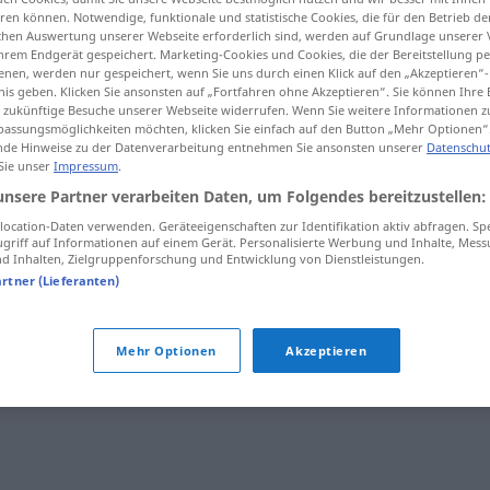
en können. Notwendige, funktionale und statistische Cookies, die für den Betrieb d
ischen Auswertung unserer Webseite erforderlich sind, werden auf Grundlage unserer
hrem Endgerät gespeichert. Marketing-Cookies und Cookies, die der Bereitstellung per
nen, werden nur gespeichert, wenn Sie uns durch einen Klick auf den „Akzeptieren“-
nis geben. Klicken Sie ansonsten auf „Fortfahren ohne Akzeptieren“. Sie können Ihre 
tippen)
ür zukünftige Besuche unserer Webseite widerrufen. Wenn Sie weitere Informationen 
assungsmöglichkeiten möchten, klicken Sie einfach auf den Button „Mehr Optionen“
de Hinweise zu der Datenverarbeitung entnehmen Sie ansonsten unserer
Datenschut
 Sie unser
Impressum
.
unsere Partner verarbeiten Daten, um Folgendes bereitzustellen:
ocation-Daten verwenden. Geräteeigenschaften zur Identifikation aktiv abfragen. Sp
olival
griff auf Informationen auf einem Gerät. Personalisierte Werbung und Inhalte, Mes
 Inhalten, Zielgruppenforschung und Entwicklung von Dienstleistungen.
artner (Lieferanten)
Mehr Optionen
Akzeptieren