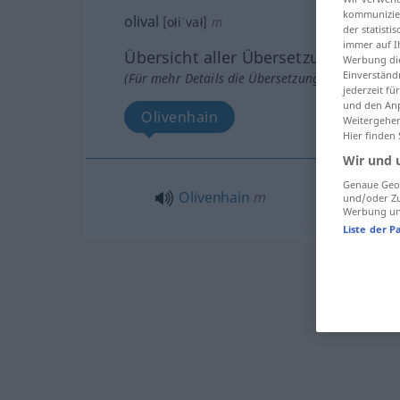
kommunizier
olival
[ołiˈvał]
m
der statist
immer auf I
Übersicht aller Übersetzungen
Werbung die
Einverständ
(Für mehr Details die Übersetzung anklicken/an
jederzeit f
und den Anp
Olivenhain
Weitergehen
Hier finden
Wir und 
Genaue Geol
Olivenhain
m
und/oder Zu
Werbung und
Liste der P