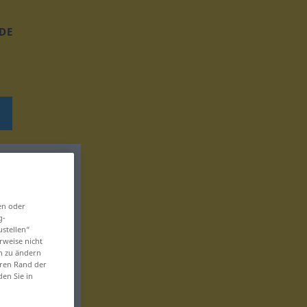
DE
en oder
g-
ustellen“
rweise nicht
en zu ändern
eren Rand der
den Sie in