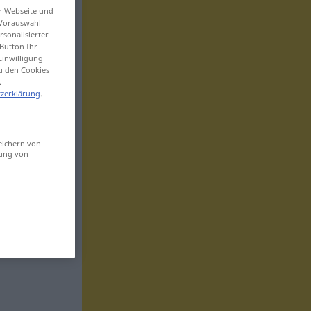
er Webseite und
 Vorauswahl
sonalisierter
Button Ihr
Einwilligung
zu den Cookies
.
zerklärung
.
eichern von
sung von