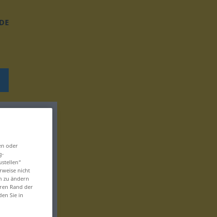
DE
en oder
g-
ustellen“
rweise nicht
en zu ändern
eren Rand der
den Sie in