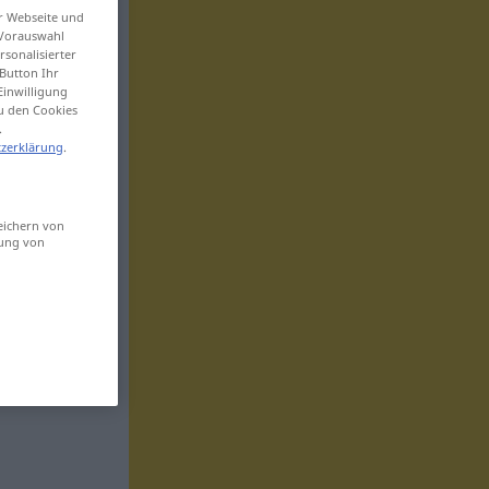
er Webseite und
 Vorauswahl
sonalisierter
Button Ihr
Einwilligung
zu den Cookies
.
zerklärung
.
eichern von
sung von