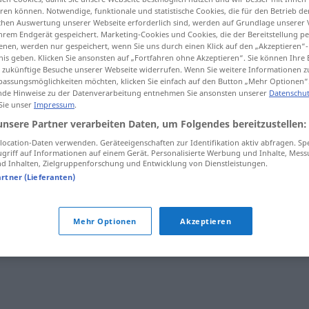
en können. Notwendige, funktionale und statistische Cookies, die für den Betrieb d
ischen Auswertung unserer Webseite erforderlich sind, werden auf Grundlage unserer
hrem Endgerät gespeichert. Marketing-Cookies und Cookies, die der Bereitstellung per
nen, werden nur gespeichert, wenn Sie uns durch einen Klick auf den „Akzeptieren“-
nis geben. Klicken Sie ansonsten auf „Fortfahren ohne Akzeptieren“. Sie können Ihre 
tippen)
ür zukünftige Besuche unserer Webseite widerrufen. Wenn Sie weitere Informationen 
assungsmöglichkeiten möchten, klicken Sie einfach auf den Button „Mehr Optionen“
de Hinweise zu der Datenverarbeitung entnehmen Sie ansonsten unserer
Datenschut
 Sie unser
Impressum
.
unsere Partner verarbeiten Daten, um Folgendes bereitzustellen:
ocation-Daten verwenden. Geräteeigenschaften zur Identifikation aktiv abfragen. Sp
oligoelemento
griff auf Informationen auf einem Gerät. Personalisierte Werbung und Inhalte, Mes
 Inhalten, Zielgruppenforschung und Entwicklung von Dienstleistungen.
artner (Lieferanten)
Mehr Optionen
Akzeptieren