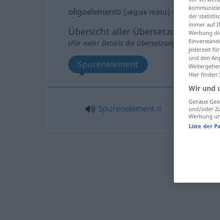
kommunizier
oligoelemento
[ɔłigɔiłɨˈmẽtu]
m
der statist
immer auf I
Übersicht aller Übersetzungen
Werbung die
Einverständ
(Für mehr Details die Übersetzung anklicken/an
jederzeit f
und den Anp
Spurenelement
Weitergehen
Hier finden
Wir und 
Genaue Geol
Spurenelement
n
und/oder Zu
Werbung und
Liste der P