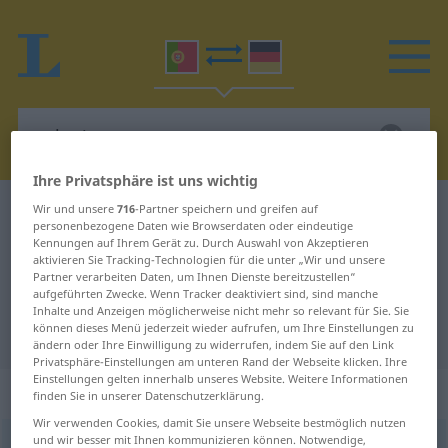
Ihre Privatsphäre ist uns wichtig
Wir und unsere
716
-Partner speichern und greifen auf
Portugiesisch-Deutsch Wörterbuch
oclusiva
personenbezogene Daten wie Browserdaten oder eindeutige
Portugiesisch-Deutsch
Kennungen auf Ihrem Gerät zu. Durch Auswahl von Akzeptieren
aktivieren Sie Tracking-Technologien für die unter „Wir und unsere
Übersetzung für "oclusiva"
Partner verarbeiten Daten, um Ihnen Dienste bereitzustellen“
aufgeführten Zwecke. Wenn Tracker deaktiviert sind, sind manche
Inhalte und Anzeigen möglicherweise nicht mehr so relevant für Sie. Sie
können dieses Menü jederzeit wieder aufrufen, um Ihre Einstellungen zu
"oclusiva" Deutsch Übersetzung
ändern oder Ihre Einwilligung zu widerrufen, indem Sie auf den Link
Privatsphäre-Einstellungen am unteren Rand der Webseite klicken. Ihre
Einstellungen gelten innerhalb unseres Website. Weitere Informationen
„oclusiva“
: feminino
finden Sie in unserer Datenschutzerklärung.
Wir verwenden Cookies, damit Sie unsere Webseite bestmöglich nutzen
und wir besser mit Ihnen kommunizieren können. Notwendige,
oclusiva
[ɔkłuˈzivɜ]
f