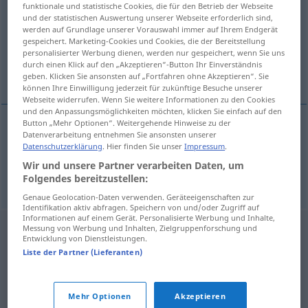
funktionale und statistische Cookies, die für den Betrieb der Webseite
und der statistischen Auswertung unserer Webseite erforderlich sind,
Übersicht aller Übersetzungen
werden auf Grundlage unserer Vorauswahl immer auf Ihrem Endgerät
gespeichert. Marketing-Cookies und Cookies, die der Bereitstellung
(Für mehr Details die Übersetzung anklicken/antippen)
personalisierter Werbung dienen, werden nur gespeichert, wenn Sie uns
durch einen Klick auf den „Akzeptieren“-Button Ihr Einverständnis
Verschlusslaut, Plosiv
geben. Klicken Sie ansonsten auf „Fortfahren ohne Akzeptieren“. Sie
können Ihre Einwilligung jederzeit für zukünftige Besuche unserer
Webseite widerrufen. Wenn Sie weitere Informationen zu den Cookies
und den Anpassungsmöglichkeiten möchten, klicken Sie einfach auf den
Button „Mehr Optionen“. Weitergehende Hinweise zu der
Datenverarbeitung entnehmen Sie ansonsten unserer
Verschlusslaut
m
oclusiva
LING
Datenschutzerklärung
. Hier finden Sie unser
Impressum
.
Wir und unsere Partner verarbeiten Daten, um
Plosiv
m
oclusiva
LING
Folgendes bereitzustellen:
Genaue Geolocation-Daten verwenden. Geräteeigenschaften zur
Identifikation aktiv abfragen. Speichern von und/oder Zugriff auf
Informationen auf einem Gerät. Personalisierte Werbung und Inhalte,
Messung von Werbung und Inhalten, Zielgruppenforschung und
Entwicklung von Dienstleistungen.
Liste der Partner (Lieferanten)
Mehr Optionen
Akzeptieren