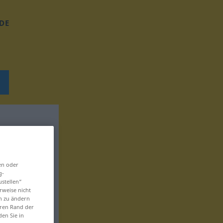
DE
en oder
g-
ustellen“
rweise nicht
en zu ändern
eren Rand der
den Sie in