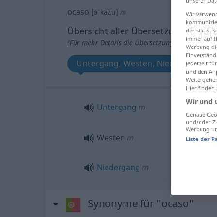
unserer Dat
ocaso
[oˈkazu]
m
Wir verwend
kommunizier
Übersicht aller Übersetzungen
der statist
immer auf I
(Für mehr Details die Übersetzung anklicken/an
Werbung die
Einverständ
Untergang, Westen, Niedergang
jederzeit f
und den Anp
Weitergehen
Hier finden
Wir und 
Untergang
m
Genaue Geol
und/oder Zu
Werbung und
Westen
m
Liste der P
Niedergang
m
Synonyme für "ocaso"