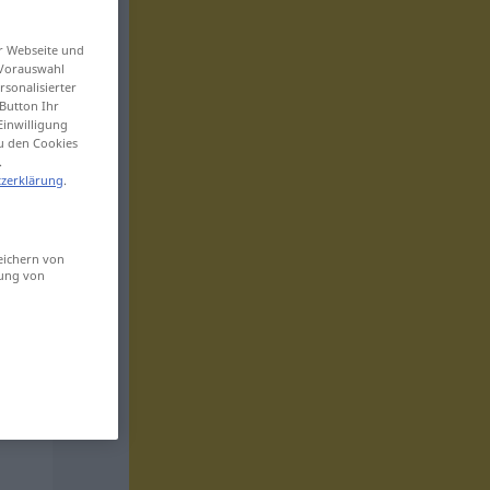
er Webseite und
 Vorauswahl
sonalisierter
Button Ihr
Einwilligung
zu den Cookies
.
zerklärung
.
eichern von
sung von