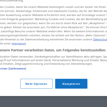
enschutzerklärung.
en Cookies, damit Sie unsere Webseite bestmöglich nutzen und wir besser mit Ihnen
en können. Notwendige, funktionale und statistische Cookies, die für den Betrieb d
ischen Auswertung unserer Webseite erforderlich sind, werden auf Grundlage unserer
hrem Endgerät gespeichert. Marketing-Cookies und Cookies, die der Bereitstellung per
tippen)
nen, werden nur gespeichert, wenn Sie uns durch einen Klick auf den „Akzeptieren“-
nis geben. Klicken Sie ansonsten auf „Fortfahren ohne Akzeptieren“. Sie können Ihre 
ür zukünftige Besuche unserer Webseite widerrufen. Wenn Sie weitere Informationen 
assungsmöglichkeiten möchten, klicken Sie einfach auf den Button „Mehr Optionen“
de Hinweise zu der Datenverarbeitung entnehmen Sie ansonsten unserer
Datenschut
 Sie unser
Impressum
.
unsere Partner verarbeiten Daten, um Folgendes bereitzustellen:
ocaso
tb
FIG
ocation-Daten verwenden. Geräteeigenschaften zur Identifikation aktiv abfragen. Sp
griff auf Informationen auf einem Gerät. Personalisierte Werbung und Inhalte, Mes
 Inhalten, Zielgruppenforschung und Entwicklung von Dienstleistungen.
ocaso
artner (Lieferanten)
ocaso
FIG
Mehr Optionen
Akzeptieren