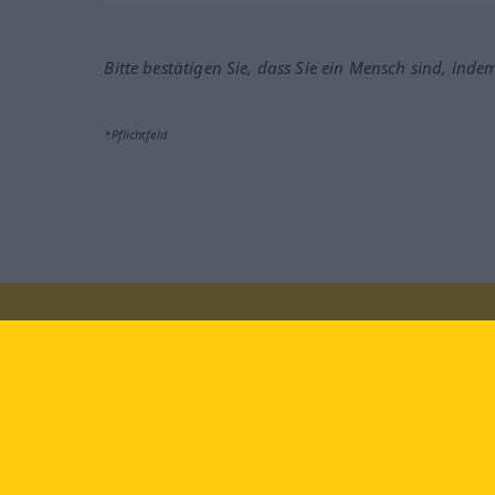
Bitte bestätigen Sie, dass Sie ein Mensch sind, inde
*Pflichtfeld
Besuchen Sie uns auf:
faceb