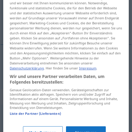
und wir besser mit Ihnen kommunizieren können. Notwendige,
funktionale und statistische Cookies, die für den Betrieb der Webseite
Übersicht aller Übersetzungen
und der statistischen Auswertung unserer Webseite erforderlich sind,
(Für mehr Details die Übersetzung anklicken/antippen)
werden auf Grundlage unserer Vorauswahl immer auf Ihrem Endgerät
gespeichert. Marketing-Cookies und Cookies, die der Bereitstellung
personalisierter Werbung dienen, werden nur gespeichert, wenn Sie uns
empfindlich, verhätschelt
durch einen Klick auf den „Akzeptieren“-Button Ihr Einverständnis
geben. Klicken Sie ansonsten auf „Fortfahren ohne Akzeptieren“. Sie
können Ihre Einwilligung jederzeit für zukünftige Besuche unserer
Webseite widerrufen. Wenn Sie weitere Informationen zu den Cookies
und den Anpassungsmöglichkeiten möchten, klicken Sie einfach auf den
Button „Mehr Optionen“. Weitergehende Hinweise zu der
empfindlich
mimoso
Datenverarbeitung entnehmen Sie ansonsten unserer
Datenschutzerklärung
. Hier finden Sie unser
Impressum
.
verhätschelt
mimoso
PEJ
Wir und unsere Partner verarbeiten Daten, um
Folgendes bereitzustellen:
Genaue Geolocation-Daten verwenden. Geräteeigenschaften zur
Identifikation aktiv abfragen. Speichern von und/oder Zugriff auf
„mimoso“
: masculino
Informationen auf einem Gerät. Personalisierte Werbung und Inhalte,
Messung von Werbung und Inhalten, Zielgruppenforschung und
Entwicklung von Dienstleistungen.
mimoso
[miˈmozu]
m
Liste der Partner (Lieferanten)
Übersicht aller Übersetzungen
(Für mehr Details die Übersetzung anklicken/antippen)