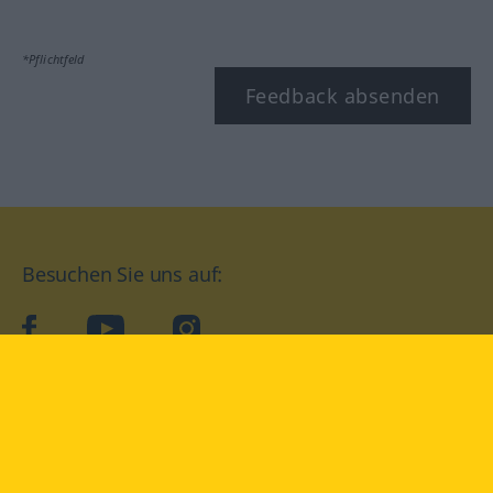
*Pflichtfeld
Feedback absenden
Besuchen Sie uns auf:
facebook
YouTube
Instagram
Langenscheidt