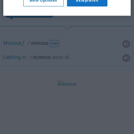
Mehr Optionen
Akzeptieren
Mimose, Liebling
Mimose
f
mimoso
FAM
Liebling
m
mimoso
amor tb