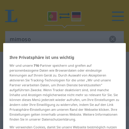
Ihre Privatsphäre ist uns wichtig
Portugiesisch-Deutsch Wörterbuch
mimoso
Wir und unsere
716
-Partner speichern und greifen auf
Portugiesisch-Deutsch
personenbezogene Daten wie Browserdaten oder eindeutige
Kennungen auf Ihrem Gerät zu. Durch Auswahl von Akzeptieren
Übersetzung für "mimoso"
aktivieren Sie Tracking-Technologien für die unter „Wir und unsere
Partner verarbeiten Daten, um Ihnen Dienste bereitzustellen“
aufgeführten Zwecke. Wenn Tracker deaktiviert sind, sind manche
Inhalte und Anzeigen möglicherweise nicht mehr so relevant für Sie. Sie
"mimoso" Deutsch Übersetzung
können dieses Menü jederzeit wieder aufrufen, um Ihre Einstellungen zu
ändern oder Ihre Einwilligung zu widerrufen, indem Sie auf den Link
Privatsphäre-Einstellungen am unteren Rand der Webseite klicken. Ihre
„mimoso“
: adjectivo
Einstellungen gelten innerhalb unseres Website. Weitere Informationen
finden Sie in unserer Datenschutzerklärung.
Wir verwenden Cookies, damit Sie unsere Webseite bestmöglich nutzen
mimoso
[miˈmozu]
adj