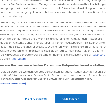
evant für Sie. Sie können dieses Menü jederzeit wieder aufrufen, um Ihre Einstellung
inwilligung zu widerrufen, indem Sie auf den Link Privatsphäre-Einstellungen am unt
cken. Ihre Einstellungen gelten innerhalb unseres Website. Weitere Informationen fin
enschutzerklärung.
tippen)
en Cookies, damit Sie unsere Webseite bestmöglich nutzen und wir besser mit Ihnen
en können. Notwendige, funktionale und statistische Cookies, die für den Betrieb d
ischen Auswertung unserer Webseite erforderlich sind, werden auf Grundlage unserer
hrem Endgerät gespeichert. Marketing-Cookies und Cookies, die der Bereitstellung per
nen, werden nur gespeichert, wenn Sie uns durch einen Klick auf den „Akzeptieren“-
nis geben. Klicken Sie ansonsten auf „Fortfahren ohne Akzeptieren“. Sie können Ihre 
ür zukünftige Besuche unserer Webseite widerrufen. Wenn Sie weitere Informationen 
assungsmöglichkeiten möchten, klicken Sie einfach auf den Button „Mehr Optionen“
macho
de Hinweise zu der Datenverarbeitung entnehmen Sie ansonsten unserer
Datenschut
 Sie unser
Impressum
.
unsere Partner verarbeiten Daten, um Folgendes bereitzustellen:
ocation-Daten verwenden. Geräteeigenschaften zur Identifikation aktiv abfragen. Sp
griff auf Informationen auf einem Gerät. Personalisierte Werbung und Inhalte, Mes
 Inhalten, Zielgruppenforschung und Entwicklung von Dienstleistungen.
artner (Lieferanten)
tippen)
Mehr Optionen
Akzeptieren