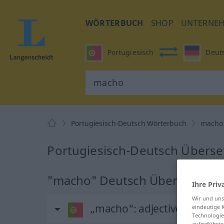
WÖRTERBUCH
SHOP
UNTERNE
Portugiesisch
Deut
Portugiesisch-Deutsch Wörterbuch
macho
Portugiesisch-Deutsch Überse
"macho" Deutsch Übersetzung
Ihre Priv
Wir und un
„macho“
: adjectivo
eindeutige 
Technologie
aufgeführte