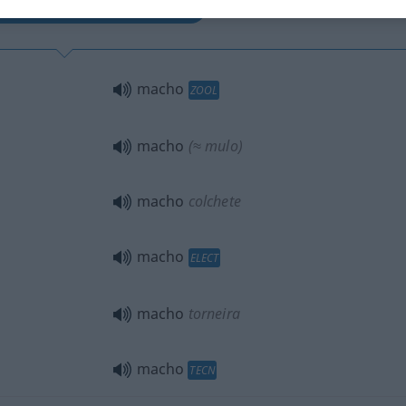
r, Spindel, Gewindebohrer
macho
ZOOL
macho
(≈ mulo)
macho
colchete
macho
ELECT
macho
torneira
macho
TECN