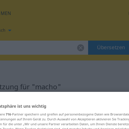
HMEN
sch
Übersetzen
tzung für "macho"
atsphäre ist uns wichtig
sere
716
-Partner speichern und greifen auf personenbezogene Daten wie Browserdat
Kennungen auf Ihrem Gerät zu. Durch Auswahl von Akzeptieren aktivieren Sie Trackin
n für die unter „Wir und unsere Partner verarbeiten Daten, um Ihnen Dienste bereitz
n Zwecke. Wenn Tracker deaktiviert sind, sind manche Inhalte und Anzeigen mögliche