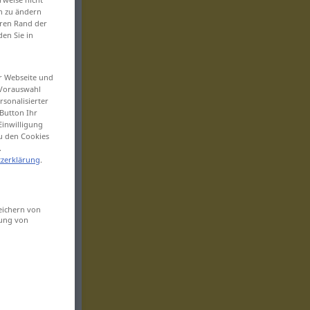
en zu ändern
eren Rand der
den Sie in
er Webseite und
 Vorauswahl
sonalisierter
Button Ihr
Einwilligung
zu den Cookies
.
zerklärung
.
eichern von
sung von