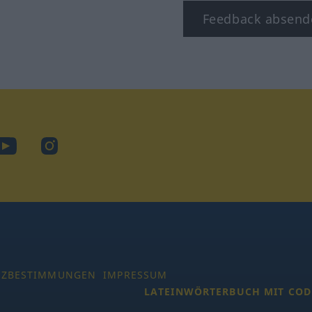
Feedback absend
ook
YouTube
Instagram
TZBESTIMMUNGEN
IMPRESSUM
LATEINWÖRTERBUCH MIT COD