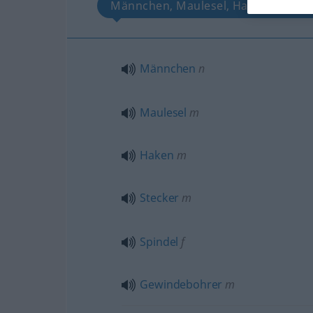
Männchen, Maulesel, Haken, Stecke
Männchen
n
Maulesel
m
Haken
m
Stecker
m
Spindel
f
Gewindebohrer
m