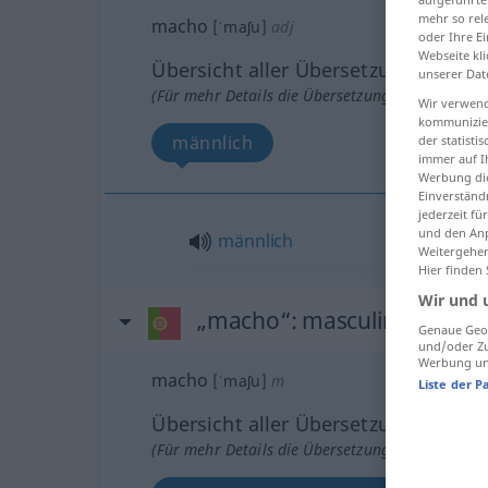
mehr so rel
macho
[ˈmaʃu]
adj
oder Ihre E
Webseite kli
Übersicht aller Übersetzungen
unserer Dat
(Für mehr Details die Übersetzung anklicken/an
Wir verwend
kommunizier
männlich
der statist
immer auf I
Werbung die
Einverständ
jederzeit f
und den Anp
männlich
Weitergehen
Hier finden
Wir und 
„macho“
: masculino
Genaue Geol
und/oder Zu
Werbung und
macho
[ˈmaʃu]
m
Liste der P
Übersicht aller Übersetzungen
(Für mehr Details die Übersetzung anklicken/an