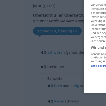
Wir verwend
jurar
[ʒuˈrar]
kommunizier
der statist
Übersicht aller Übersetzungen
immer auf I
(Für mehr Details die Übersetzung anklicken/an
Werbung die
Einverständ
jederzeit f
schwören, beeidigen
und den Anp
Weitergehen
Hier finden
Wir und 
schwören
(
jemandem
, bei
)
Genaue Geol
und/oder Zu
Werbung und
Liste der P
beeidigen
Beispiele
hoch
und
heilig
schwören
Rache
schwören