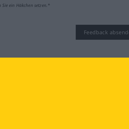
m Sie ein Häkchen setzen.*
Feedback absend
ook
YouTube
Instagram