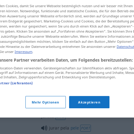
en Cookies, damit Sie unsere Webseite bestmöglich nutzen und wir besser mit Ihnen
en können. Notwendige, funktionale und statistische Cookies, die für den Betrieb d
ischen Auswertung unserer Webseite erforderlich sind, werden auf Grundlage unserer
hrem Endgerät gespeichert. Marketing-Cookies und Cookies, die der Bereitstellung per
tippen)
nen, werden nur gespeichert, wenn Sie uns durch einen Klick auf den „Akzeptieren“-
nis geben. Klicken Sie ansonsten auf „Fortfahren ohne Akzeptieren“. Sie können Ihre 
ür zukünftige Besuche unserer Webseite widerrufen. Wenn Sie weitere Informationen 
assungsmöglichkeiten möchten, klicken Sie einfach auf den Button „Mehr Optionen“
de Hinweise zu der Datenverarbeitung entnehmen Sie ansonsten unserer
Datenschut
 Sie unser
Impressum
.
unsere Partner verarbeiten Daten, um Folgendes bereitzustellen:
jurar
a alguém
/ , por
ocation-Daten verwenden. Geräteeigenschaften zur Identifikation aktiv abfragen. Sp
griff auf Informationen auf einem Gerät. Personalisierte Werbung und Inhalte, Mes
 Inhalten, Zielgruppenforschung und Entwicklung von Dienstleistungen.
artner (Lieferanten)
jurar
a/c
Mehr Optionen
Akzeptieren
jurar
a
pés juntos
, jurar de pés
FAM
juntos
BRAS
jurar pela
pele
PORT