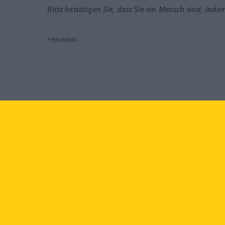
Bitte bestätigen Sie, dass Sie ein Mensch sind, inde
*Pflichtfeld
Besuchen Sie uns auf:
faceb
Langenscheidt