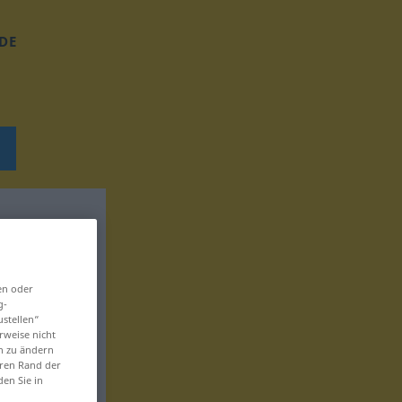
DE
en oder
g-
ustellen“
rweise nicht
en zu ändern
eren Rand der
den Sie in