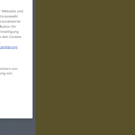
er Webseite und
 Vorauswahl
sonalisierter
Button Ihr
Einwilligung
zu den Cookies
.
zerklärung
.
eichern von
sung von