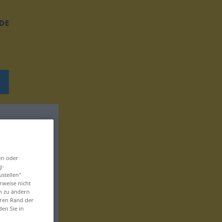
DE
en oder
g-
ustellen“
rweise nicht
en zu ändern
eren Rand der
den Sie in