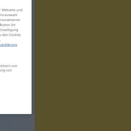
er Webseite und
 Vorauswahl
sonalisierter
Button Ihr
Einwilligung
zu den Cookies
.
zerklärung
.
eichern von
sung von