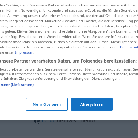
en Cookies, damit Sie unsere Webseite bestmöglich nutzen und wir besser mit Ihnen
en können. Notwendige, funktionale und statistische Cookies, die für den Betrieb d
ischen Auswertung unserer Webseite erforderlich sind, werden auf Grundlage unserer
hrem Endgerät gespeichert. Marketing-Cookies und Cookies, die der Bereitstellung per
nen, werden nur gespeichert, wenn Sie uns durch einen Klick auf den „Akzeptieren“-
tippen)
nis geben. Klicken Sie ansonsten auf „Fortfahren ohne Akzeptieren“. Sie können Ihre 
ür zukünftige Besuche unserer Webseite widerrufen. Wenn Sie weitere Informationen 
assungsmöglichkeiten möchten, klicken Sie einfach auf den Button „Mehr Optionen“
de Hinweise zu der Datenverarbeitung entnehmen Sie ansonsten unserer
Datenschut
 Sie unser
Impressum
.
unsere Partner verarbeiten Daten, um Folgendes bereitzustellen:
investimento
ECON
ocation-Daten verwenden. Geräteeigenschaften zur Identifikation aktiv abfragen. Sp
griff auf Informationen auf einem Gerät. Personalisierte Werbung und Inhalte, Mes
 Inhalten, Zielgruppenforschung und Entwicklung von Dienstleistungen.
artner (Lieferanten)
ento"
Mehr Optionen
Akzeptieren
fundo
de investimento