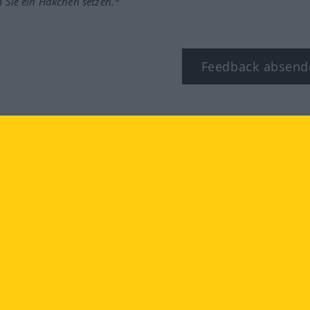
m Sie ein Häkchen setzen.*
Feedback absend
ook
YouTube
Instagram