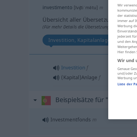
Wir verwend
investimento
[ĩvɨʃtiˈmẽtu]
m
kommunizier
der statist
Übersicht aller Übersetzungen
immer auf I
Werbung die
(Für mehr Details die Übersetzung anklicken/an
Einverständ
jederzeit f
Investition, Kapitalanlage
und den Anp
Weitergehen
Hier finden
Wir und 
Investition
f
Genaue Geol
und/oder Zu
(Kapital)Anlage
f
Werbung und
Liste der P
Beispielsätze für "investim
Investmentfonds
m