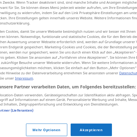
n Zwecke. Wenn Tracker deaktiviert sind, sind manche Inhalte und Anzeigen mögliche
evant für Sie. Sie können dieses Menü jederzeit wieder aufrufen, um Ihre Einstellung
inwilligung zu widerrufen, indem Sie auf den Link Privatsphäre-Einstellungen am unt
cken. Ihre Einstellungen gelten innerhalb unseres Website. Weitere Informationen fin
enschutzerklärung.
tippen)
en Cookies, damit Sie unsere Webseite bestmöglich nutzen und wir besser mit Ihnen
en können. Notwendige, funktionale und statistische Cookies, die für den Betrieb d
 minderwertig, Unter…
Nieder…
ischen Auswertung unserer Webseite erforderlich sind, werden auf Grundlage unserer
hrem Endgerät gespeichert. Marketing-Cookies und Cookies, die der Bereitstellung per
nen, werden nur gespeichert, wenn Sie uns durch einen Klick auf den „Akzeptieren“-
nis geben. Klicken Sie ansonsten auf „Fortfahren ohne Akzeptieren“. Sie können Ihre 
ür zukünftige Besuche unserer Webseite widerrufen. Wenn Sie weitere Informationen 
inferior
local
assungsmöglichkeiten möchten, klicken Sie einfach auf den Button „Mehr Optionen“
de Hinweise zu der Datenverarbeitung entnehmen Sie ansonsten unserer
Datenschut
 Sie unser
Impressum
.
inferior
hierarquia
unsere Partner verarbeiten Daten, um Folgendes bereitzustellen:
ocation-Daten verwenden. Geräteeigenschaften zur Identifikation aktiv abfragen. Sp
griff auf Informationen auf einem Gerät. Personalisierte Werbung und Inhalte, Mes
inferior
 Inhalten, Zielgruppenforschung und Entwicklung von Dienstleistungen.
artner (Lieferanten)
inferior
valor
Mehr Optionen
Akzeptieren