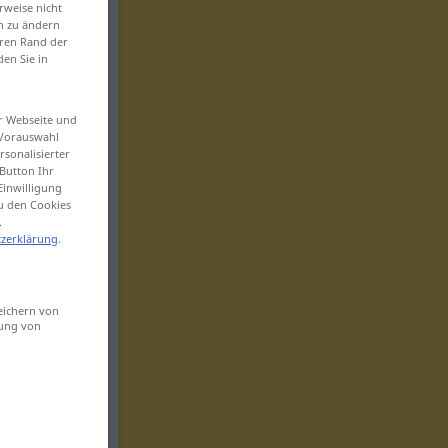
rweise nicht
en zu ändern
eren Rand der
den Sie in
er Webseite und
 Vorauswahl
sonalisierter
Button Ihr
Einwilligung
zu den Cookies
.
zerklärung
.
eichern von
sung von