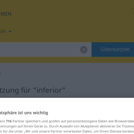
HMEN
sch
Übersetzen
r
zung für "inferior"
g
atsphäre ist uns wichtig
sere
716
-Partner speichern und greifen auf personenbezogene Daten wie Browserdat
Kennungen auf Ihrem Gerät zu. Durch Auswahl von Akzeptieren aktivieren Sie Trackin
n für die unter „Wir und unsere Partner verarbeiten Daten, um Ihnen Dienste bereitz