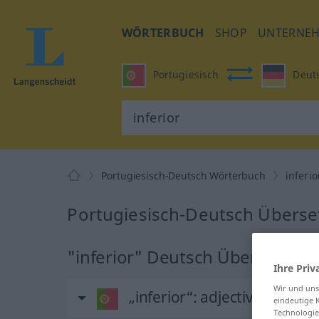
WÖRTERBUCH
SHOP
UNTERNE
Portugiesisch
Deut
Portugiesisch-Deutsch Wörterbuch
inferio
Portugiesisch-Deutsch Überset
"inferior" Deutsch Übersetzun
Ihre Priv
Wir und un
„inferior“
: adjectivo
eindeutige 
Technologie