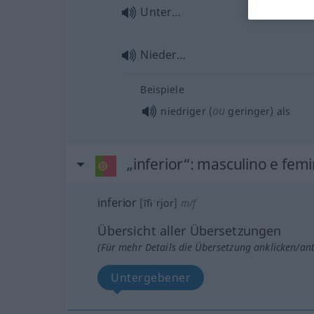
Unter…
Nieder…
Beispiele
ou
niedriger (
geringer) als
„inferior“
: masculino e fem
inferior
[ĩfɨˈrjor]
m/f
Übersicht aller Übersetzungen
(Für mehr Details die Übersetzung anklicken/an
Untergebener