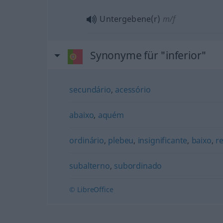
Untergebene(r)
m/f
Synonyme für "inferior"
secundário
,
acessório
abaixo
,
aquém
ordinário
,
plebeu
,
insignificante
,
baixo
,
re
subalterno
,
subordinado
© LibreOffice