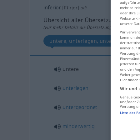
aufgeführte
inferior
[ĩfɨˈrjor]
adj
mehr so rel
oder Ihre E
Webseite kli
Übersicht aller Übersetzungen
unserer Dat
(Für mehr Details die Übersetzung anklicken/an
Wir verwend
kommunizier
untere, unterlegen, untergeordnet,
der statist
immer auf I
Werbung die
Einverständ
jederzeit f
untere
und den Anp
Weitergehen
Hier finden
unterlegen
Wir und 
Genaue Geol
und/oder Zu
untergeordnet
Werbung und
Liste der P
minderwertig