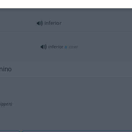
inferior
inferior
inferior
a
COMP
inino
tippen)