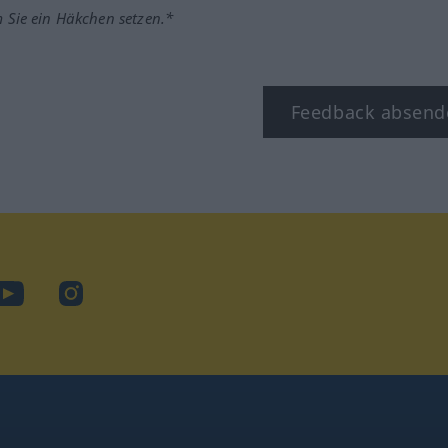
m Sie ein Häkchen setzen.*
Feedback absend
ook
YouTube
Instagram