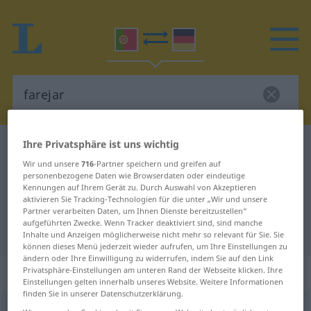
Ihre Privatsphäre ist uns wichtig
Portugiesisch-Deutsch Wörterbuch
farejar
Wir und unsere
716
-Partner speichern und greifen auf
Portugiesisch-Deutsch
personenbezogene Daten wie Browserdaten oder eindeutige
Übersetzung für "farejar"
Kennungen auf Ihrem Gerät zu. Durch Auswahl von Akzeptieren
aktivieren Sie Tracking-Technologien für die unter „Wir und unsere
Partner verarbeiten Daten, um Ihnen Dienste bereitzustellen“
aufgeführten Zwecke. Wenn Tracker deaktiviert sind, sind manche
"farejar" Deutsch Übersetzung
Inhalte und Anzeigen möglicherweise nicht mehr so relevant für Sie. Sie
können dieses Menü jederzeit wieder aufrufen, um Ihre Einstellungen zu
ändern oder Ihre Einwilligung zu widerrufen, indem Sie auf den Link
„farejar“
: verbo transitivo
Privatsphäre-Einstellungen am unteren Rand der Webseite klicken. Ihre
Einstellungen gelten innerhalb unseres Website. Weitere Informationen
finden Sie in unserer Datenschutzerklärung.
farejar
[fɜrɨˈʒar]
v/t