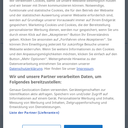
Wir verwenden Cookies, damit Sie unsere Webseite bestmöglich nutzen
und wir besser mit Ihnen kommunizieren können. Notwendige,
Übersicht aller Übersetzungen
funktionale und statistische Cookies, die für den Betrieb der Webseite
und der statistischen Auswertung unserer Webseite erforderlich sind,
(Für mehr Details die Übersetzung anklicken/antippen)
werden auf Grundlage unserer Vorauswahl immer auf Ihrem Endgerät
gespeichert. Marketing-Cookies und Cookies, die der Bereitstellung
wittern, riechen, aufspüren, durchschnüffeln
personalisierter Werbung dienen, werden nur gespeichert, wenn Sie uns
durch einen Klick auf den „Akzeptieren“-Button Ihr Einverständnis
geben. Klicken Sie ansonsten auf „Fortfahren ohne Akzeptieren“. Sie
können Ihre Einwilligung jederzeit für zukünftige Besuche unserer
Webseite widerrufen. Wenn Sie weitere Informationen zu den Cookies
und den Anpassungsmöglichkeiten möchten, klicken Sie einfach auf den
wittern
,
riechen
farejar
Button „Mehr Optionen“. Weitergehende Hinweise zu der
Datenverarbeitung entnehmen Sie ansonsten unserer
Datenschutzerklärung
. Hier finden Sie unser
Impressum
.
aufspüren
farejar
alguém
Wir und unsere Partner verarbeiten Daten, um
Folgendes bereitzustellen:
durchschnüffeln
farejar
casa
Genaue Geolocation-Daten verwenden. Geräteeigenschaften zur
Identifikation aktiv abfragen. Speichern von und/oder Zugriff auf
Informationen auf einem Gerät. Personalisierte Werbung und Inhalte,
Messung von Werbung und Inhalten, Zielgruppenforschung und
„farejar“
: verbo intransitivo
Entwicklung von Dienstleistungen.
Liste der Partner (Lieferanten)
farejar
[fɜrɨˈʒar]
v/i