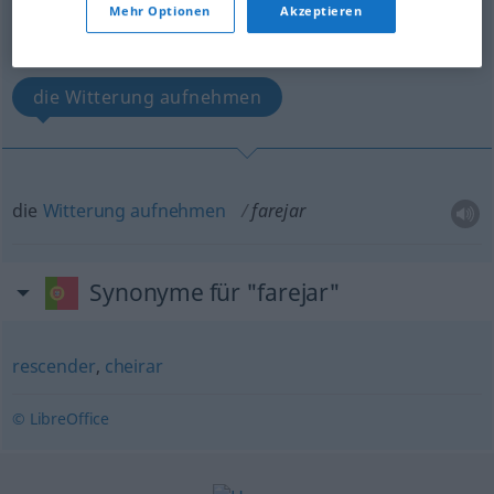
Mehr Optionen
Akzeptieren
Übersicht aller Übersetzungen
(Für mehr Details die Übersetzung anklicken/antippen)
die Witterung aufnehmen
die
Witterung
aufnehmen
farejar
Synonyme für "farejar"
rescender
,
cheirar
© LibreOffice