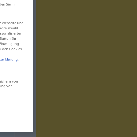
den Sie in
er Webseite und
 Vorauswahl
sonalisierter
Button Ihr
Einwilligung
zu den Cookies
.
zerklärung
.
eichern von
sung von