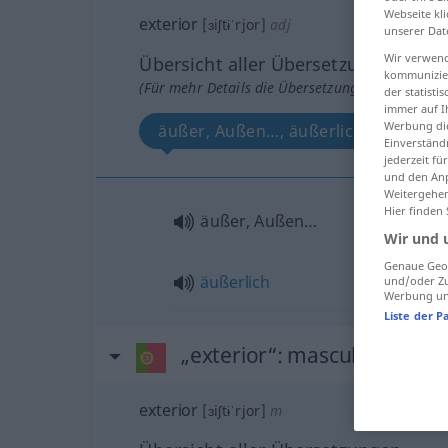
Webseite kli
exterior
[ɜiʃtɨˈrjor]
adj
unserer Dat
Wir verwend
Übersicht aller Übersetzungen
kommunizier
(Für mehr Details die Übersetzung anklicken/an
der statist
immer auf I
Werbung die
äußer, Außen…, äußerlich
Einverständ
jederzeit f
und den Anp
Weitergehen
Hier finden
äußer, Außen…
Wir und 
Genaue Geol
äußerlich
und/oder Zu
Werbung und
Liste der P
„exterior“
: masculino
exterior
[ɜiʃtɨˈrjor]
m