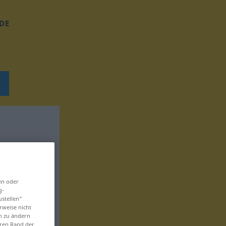
DE
en oder
g-
ustellen“
rweise nicht
en zu ändern
eren Rand der