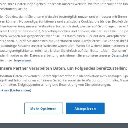
cken. Ihre Einstellungen gelten innerhalb unseres Website. Weitere Informationen fin
enschutzerklärung.
en Cookies, damit Sie unsere Webseite bestmöglich nutzen und wir besser mit Ihnen
en können. Notwendige, funktionale und statistische Cookies, die für den Betrieb d
tippen)
ischen Auswertung unserer Webseite erforderlich sind, werden auf Grundlage unserer
hrem Endgerät gespeichert. Marketing-Cookies und Cookies, die der Bereitstellung per
nen, werden nur gespeichert, wenn Sie uns durch einen Klick auf den „Akzeptieren“-
nis geben. Klicken Sie ansonsten auf „Fortfahren ohne Akzeptieren“. Sie können Ihre 
ür zukünftige Besuche unserer Webseite widerrufen. Wenn Sie weitere Informationen 
assungsmöglichkeiten möchten, klicken Sie einfach auf den Button „Mehr Optionen“
de Hinweise zu der Datenverarbeitung entnehmen Sie ansonsten unserer
Datenschut
 Sie unser
Impressum
.
exterior
unsere Partner verarbeiten Daten, um Folgendes bereitzustellen:
ocation-Daten verwenden. Geräteeigenschaften zur Identifikation aktiv abfragen. Sp
exterior
griff auf Informationen auf einem Gerät. Personalisierte Werbung und Inhalte, Mes
 Inhalten, Zielgruppenforschung und Entwicklung von Dienstleistungen.
artner (Lieferanten)
Mehr Optionen
Akzeptieren