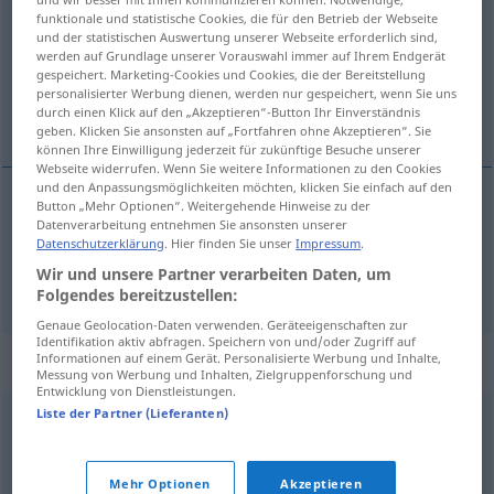
funktionale und statistische Cookies, die für den Betrieb der Webseite
und der statistischen Auswertung unserer Webseite erforderlich sind,
Übersicht aller Übersetzungen
werden auf Grundlage unserer Vorauswahl immer auf Ihrem Endgerät
(Für mehr Details die Übersetzung anklicken/antippen)
gespeichert. Marketing-Cookies und Cookies, die der Bereitstellung
personalisierter Werbung dienen, werden nur gespeichert, wenn Sie uns
durch einen Klick auf den „Akzeptieren“-Button Ihr Einverständnis
ein-, verdicken, verstärken
geben. Klicken Sie ansonsten auf „Fortfahren ohne Akzeptieren“. Sie
können Ihre Einwilligung jederzeit für zukünftige Besuche unserer
Webseite widerrufen. Wenn Sie weitere Informationen zu den Cookies
und den Anpassungsmöglichkeiten möchten, klicken Sie einfach auf den
Button „Mehr Optionen“. Weitergehende Hinweise zu der
Datenverarbeitung entnehmen Sie ansonsten unserer
ein-,
verdicken
espessar
GASTR
Datenschutzerklärung
. Hier finden Sie unser
Impressum
.
Wir und unsere Partner verarbeiten Daten, um
verstärken
espessar
material
Folgendes bereitzustellen:
Genaue Geolocation-Daten verwenden. Geräteeigenschaften zur
Identifikation aktiv abfragen. Speichern von und/oder Zugriff auf
Synonyme für "espessar"
Informationen auf einem Gerät. Personalisierte Werbung und Inhalte,
Messung von Werbung und Inhalten, Zielgruppenforschung und
Entwicklung von Dienstleistungen.
Liste der Partner (Lieferanten)
engrossar
Mehr Optionen
Akzeptieren
© LibreOffice