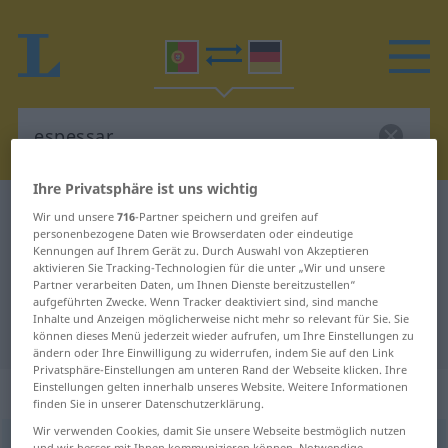
Ihre Privatsphäre ist uns wichtig
Portugiesisch-Deutsch Wörterbuch
espessar
Wir und unsere
716
-Partner speichern und greifen auf
personenbezogene Daten wie Browserdaten oder eindeutige
Portugiesisch-Deutsch
Kennungen auf Ihrem Gerät zu. Durch Auswahl von Akzeptieren
aktivieren Sie Tracking-Technologien für die unter „Wir und unsere
Übersetzung für "espessar"
Partner verarbeiten Daten, um Ihnen Dienste bereitzustellen“
aufgeführten Zwecke. Wenn Tracker deaktiviert sind, sind manche
Inhalte und Anzeigen möglicherweise nicht mehr so relevant für Sie. Sie
"espessar" Deutsch Übersetzung
können dieses Menü jederzeit wieder aufrufen, um Ihre Einstellungen zu
ändern oder Ihre Einwilligung zu widerrufen, indem Sie auf den Link
Privatsphäre-Einstellungen am unteren Rand der Webseite klicken. Ihre
Einstellungen gelten innerhalb unseres Website. Weitere Informationen
„espessar“
finden Sie in unserer Datenschutzerklärung.
Wir verwenden Cookies, damit Sie unsere Webseite bestmöglich nutzen
espessar
[ɨʃpɨˈsar]
und wir besser mit Ihnen kommunizieren können. Notwendige,