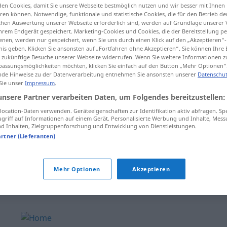
en Cookies, damit Sie unsere Webseite bestmöglich nutzen und wir besser mit Ihnen
en können. Notwendige, funktionale und statistische Cookies, die für den Betrieb d
ischen Auswertung unserer Webseite erforderlich sind, werden auf Grundlage unserer
hrem Endgerät gespeichert. Marketing-Cookies und Cookies, die der Bereitstellung per
nen, werden nur gespeichert, wenn Sie uns durch einen Klick auf den „Akzeptieren“-
tippen)
nis geben. Klicken Sie ansonsten auf „Fortfahren ohne Akzeptieren“. Sie können Ihre 
ür zukünftige Besuche unserer Webseite widerrufen. Wenn Sie weitere Informationen 
assungsmöglichkeiten möchten, klicken Sie einfach auf den Button „Mehr Optionen“
de Hinweise zu der Datenverarbeitung entnehmen Sie ansonsten unserer
Datenschut
 Sie unser
Impressum
.
unsere Partner verarbeiten Daten, um Folgendes bereitzustellen:
escachar
ocation-Daten verwenden. Geräteeigenschaften zur Identifikation aktiv abfragen. Sp
griff auf Informationen auf einem Gerät. Personalisierte Werbung und Inhalte, Mes
 Inhalten, Zielgruppenforschung und Entwicklung von Dienstleistungen.
artner (Lieferanten)
escachar
Mehr Optionen
Akzeptieren
escachar
pernas