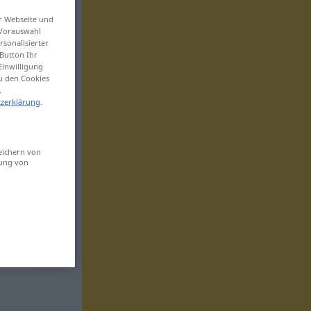
er Webseite und
 Vorauswahl
sonalisierter
Button Ihr
Einwilligung
zu den Cookies
.
zerklärung
.
eichern von
sung von