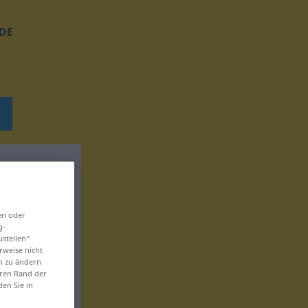
DE
en oder
g-
ustellen“
rweise nicht
en zu ändern
eren Rand der
den Sie in