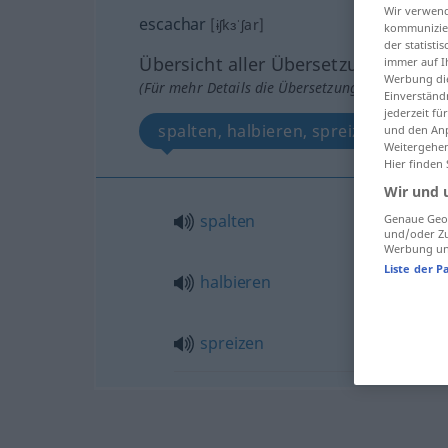
Wir verwend
escachar
[ɨʃkɜˈʃar]
kommunizier
der statist
Übersicht aller Übersetzungen
immer auf I
Werbung die
(Für mehr Details die Übersetzung anklicken/an
Einverständ
jederzeit f
spalten, halbieren, spreizen
und den Anp
Weitergehen
Hier finden
Wir und 
spalten
Genaue Geol
und/oder Zu
Werbung und
Liste der P
halbieren
spreizen