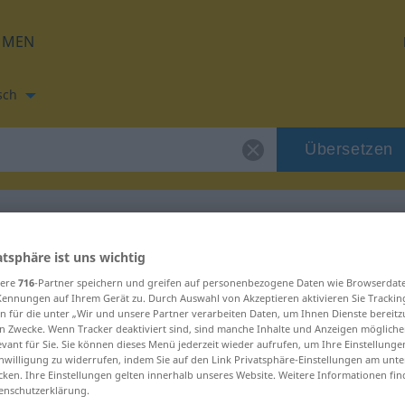
HMEN
sch
Übersetzen
ar
atsphäre ist uns wichtig
tzung für "escachar"
sere
716
-Partner speichern und greifen auf personenbezogene Daten wie Browserdat
Kennungen auf Ihrem Gerät zu. Durch Auswahl von Akzeptieren aktivieren Sie Trackin
n für die unter „Wir und unsere Partner verarbeiten Daten, um Ihnen Dienste bereitz
ng
n Zwecke. Wenn Tracker deaktiviert sind, sind manche Inhalte und Anzeigen mögliche
evant für Sie. Sie können dieses Menü jederzeit wieder aufrufen, um Ihre Einstellung
inwilligung zu widerrufen, indem Sie auf den Link Privatsphäre-Einstellungen am unt
cken. Ihre Einstellungen gelten innerhalb unseres Website. Weitere Informationen fin
enschutzerklärung.