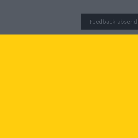
Feedback absend
ook
YouTube
Instagram
TZBESTIMMUNGEN
IMPRESSUM