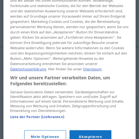
und wir besser mit Ihnen kommunizieren können. Notwendige,
funktionale und statistische Cookies, die für den Betrieb der Webseite
Übersicht aller Übersetzungen
und der statistischen Auswertung unserer Webseite erforderlich sind,
werden auf Grundlage unserer Vorauswahl immer auf Ihrem Endgerät
(Für mehr Details die Übersetzung anklicken/antippen)
gespeichert. Marketing-Cookies und Cookies, die der Bereitstellung
personalisierter Werbung dienen, werden nur gespeichert, wenn Sie uns
Begeisterung
durch einen Klick auf den „Akzeptieren“-Button Ihr Einverständnis
geben. Klicken Sie ansonsten auf „Fortfahren ohne Akzeptieren“. Sie
können Ihre Einwilligung jederzeit für zukünftige Besuche unserer
Webseite widerrufen. Wenn Sie weitere Informationen zu den Cookies
und den Anpassungsmöglichkeiten möchten, klicken Sie einfach auf den
Button „Mehr Optionen“. Weitergehende Hinweise zu der
Begeisterung
f
entusiasmo
Datenverarbeitung entnehmen Sie ansonsten unserer
Datenschutzerklärung
. Hier finden Sie unser
Impressum
.
Wir und unsere Partner verarbeiten Daten, um
Folgendes bereitzustellen:
Synonyme für "entusiasmo"
Genaue Geolocation-Daten verwenden. Geräteeigenschaften zur
Identifikation aktiv abfragen. Speichern von und/oder Zugriff auf
Informationen auf einem Gerät. Personalisierte Werbung und Inhalte,
Messung von Werbung und Inhalten, Zielgruppenforschung und
exaltação
,
excitação
Entwicklung von Dienstleistungen.
Liste der Partner (Lieferanten)
contentamento
,
desfastio
,
prazer
,
regozijo
,
júbilo
,
agrado
,
jovialidade
,
alegria
,
satisfação
Mehr Optionen
Akzeptieren