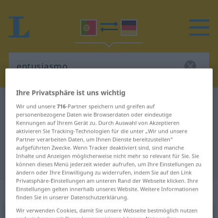
Ihre Privatsphäre ist uns wichtig
Portugiesisch-Deutsch Wörterbuch
entusiasmo
Wir und unsere
716
-Partner speichern und greifen auf
personenbezogene Daten wie Browserdaten oder eindeutige
Portugiesisch-Deutsch
Kennungen auf Ihrem Gerät zu. Durch Auswahl von Akzeptieren
aktivieren Sie Tracking-Technologien für die unter „Wir und unsere
Übersetzung für "entusiasmo"
Partner verarbeiten Daten, um Ihnen Dienste bereitzustellen“
aufgeführten Zwecke. Wenn Tracker deaktiviert sind, sind manche
Inhalte und Anzeigen möglicherweise nicht mehr so relevant für Sie. Sie
"entusiasmo" Deutsch Übersetzung
können dieses Menü jederzeit wieder aufrufen, um Ihre Einstellungen zu
ändern oder Ihre Einwilligung zu widerrufen, indem Sie auf den Link
Privatsphäre-Einstellungen am unteren Rand der Webseite klicken. Ihre
„entusiasmo“
: masculino
Einstellungen gelten innerhalb unseres Website. Weitere Informationen
finden Sie in unserer Datenschutzerklärung.
Wir verwenden Cookies, damit Sie unsere Webseite bestmöglich nutzen
entusiasmo
[ẽtuˈzjaʒmu]
m