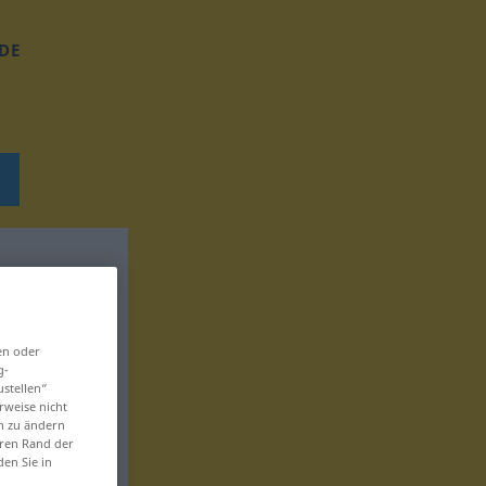
DE
en oder
g-
ustellen“
rweise nicht
en zu ändern
eren Rand der
den Sie in