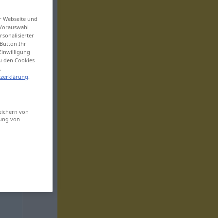
er Webseite und
 Vorauswahl
sonalisierter
Button Ihr
Einwilligung
zu den Cookies
.
zerklärung
.
eichern von
sung von