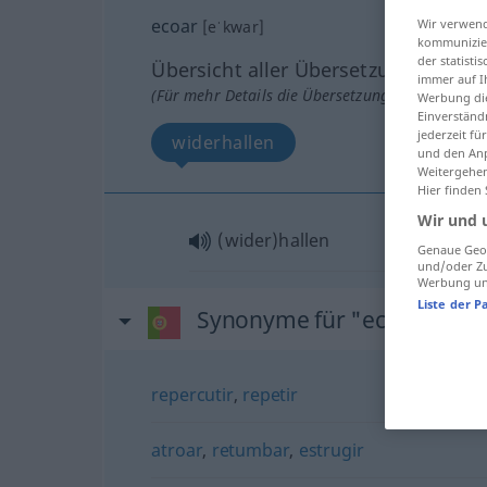
ecoar
Wir verwend
[eˈkwar]
kommunizier
der statist
Übersicht aller Übersetzungen
immer auf I
(Für mehr Details die Übersetzung anklicken/an
Werbung die
Einverständ
jederzeit f
widerhallen
und den Anp
Weitergehen
Hier finden
Wir und 
(wider)hallen
Genaue Geol
und/oder Zu
Werbung und
Liste der P
Synonyme für "ecoar"
repercutir
,
repetir
atroar
,
retumbar
,
estrugir