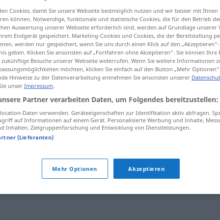
en Cookies, damit Sie unsere Webseite bestmöglich nutzen und wir besser mit Ihnen
en können. Notwendige, funktionale und statistische Cookies, die für den Betrieb d
ischen Auswertung unserer Webseite erforderlich sind, werden auf Grundlage unserer
hrem Endgerät gespeichert. Marketing-Cookies und Cookies, die der Bereitstellung per
tippen)
nen, werden nur gespeichert, wenn Sie uns durch einen Klick auf den „Akzeptieren“-
nis geben. Klicken Sie ansonsten auf „Fortfahren ohne Akzeptieren“. Sie können Ihre 
ür zukünftige Besuche unserer Webseite widerrufen. Wenn Sie weitere Informationen 
assungsmöglichkeiten möchten, klicken Sie einfach auf den Button „Mehr Optionen“
de Hinweise zu der Datenverarbeitung entnehmen Sie ansonsten unserer
Datenschut
 Sie unser
Impressum
.
unsere Partner verarbeiten Daten, um Folgendes bereitzustellen:
ecoar
ocation-Daten verwenden. Geräteeigenschaften zur Identifikation aktiv abfragen. Sp
griff auf Informationen auf einem Gerät. Personalisierte Werbung und Inhalte, Mes
 Inhalten, Zielgruppenforschung und Entwicklung von Dienstleistungen.
artner (Lieferanten)
Mehr Optionen
Akzeptieren