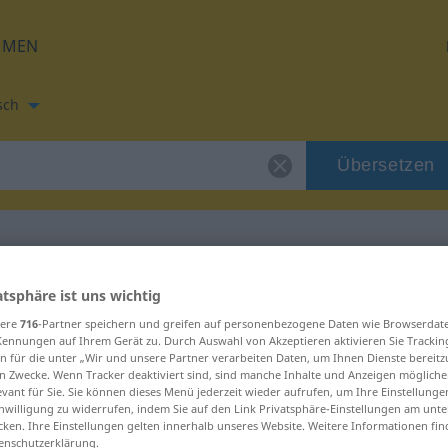
HMEN
sch
Übersetzen
tzung für "ecoar"
atsphäre ist uns wichtig
sere
716
-Partner speichern und greifen auf personenbezogene Daten wie Browserdat
Kennungen auf Ihrem Gerät zu. Durch Auswahl von Akzeptieren aktivieren Sie Trackin
n für die unter „Wir und unsere Partner verarbeiten Daten, um Ihnen Dienste bereitz
n Zwecke. Wenn Tracker deaktiviert sind, sind manche Inhalte und Anzeigen mögliche
evant für Sie. Sie können dieses Menü jederzeit wieder aufrufen, um Ihre Einstellung
inwilligung zu widerrufen, indem Sie auf den Link Privatsphäre-Einstellungen am unt
cken. Ihre Einstellungen gelten innerhalb unseres Website. Weitere Informationen fin
enschutzerklärung.