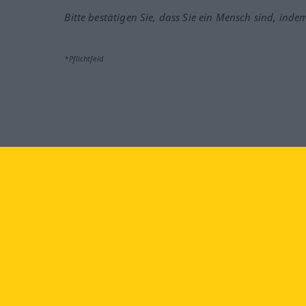
Bitte bestätigen Sie, dass Sie ein Mensch sind, inde
*Pflichtfeld
Besuchen Sie uns auf:
faceb
Langenscheidt