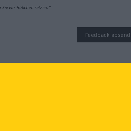
m Sie ein Häkchen setzen.*
Feedback absend
ook
YouTube
Instagram